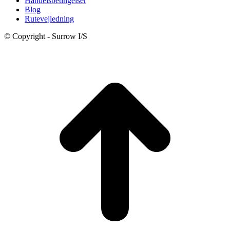
Handelsbetingelser
Blog
Rutevejledning
© Copyright - Surrow I/S
t
T