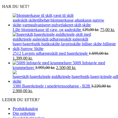
HAR DU SET?
Den
D
Lille blomsterkasse til væg- og gadeskilte
129,00
kr.
75,00
kr.
oprindelig
ak
pris
pr
var:
er
129,00 kr..
75
2512 Lavpris udhængsskilt med bagerkringle
1.699,00
kr.
Den
Den
1.399,00
kr.
oprindelige
aktuelle
5009 Infotavle med
pris
pris
Den
Den
krummelurer
3.995,00
kr.
2.500,00
kr.
var:
er:
oprindelige
aktuelle
1.699,00 kr..
1.399,00 kr..
pris
pris
var:
er:
3380 Bagerkringle i smedejernsophæng - B2B
3.220,00
kr.
3.995,00 kr..
2.500,00 kr..
Den
Den
2.900,00
kr.
oprindelige
aktuelle
LEDER DU EFTER?
pris
pris
var:
er:
Produktkatalog
3.220,00 kr..
2.900,00 kr..
Din ordreliste