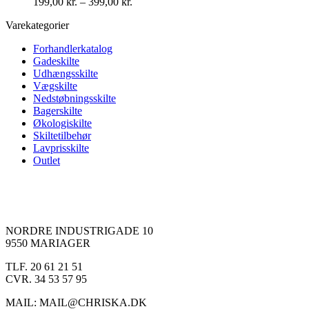
Prisinterval:
199,00
kr.
–
399,00
kr.
Mulighederne
199,00 kr.
kan
Varekategorier
til
vælges
399,00 kr.
på
Forhandlerkatalog
varesiden
Gadeskilte
Udhængsskilte
Vægskilte
Nedstøbningsskilte
Bagerskilte
Økologiskilte
Skiltetilbehør
Lavprisskilte
Outlet
NORDRE INDUSTRIGADE 10
9550 MARIAGER
TLF. 20 61 21 51
CVR. 34 53 57 95
MAIL: MAIL@CHRISKA.DK