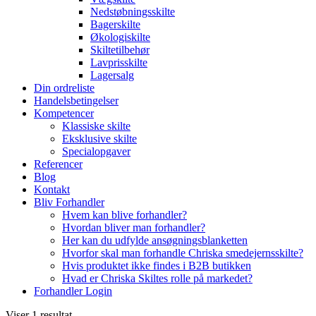
Nedstøbningsskilte
Bagerskilte
Økologiskilte
Skiltetilbehør
Lavprisskilte
Lagersalg
Din ordreliste
Handelsbetingelser
Kompetencer
Klassiske skilte
Eksklusive skilte
Specialopgaver
Referencer
Blog
Kontakt
Bliv Forhandler
Hvem kan blive forhandler?
Hvordan bliver man forhandler?
Her kan du udfylde ansøgningsblanketten
Hvorfor skal man forhandle Chriska smedejernsskilte?
Hvis produktet ikke findes i B2B butikken
Hvad er Chriska Skiltes rolle på markedet?
Forhandler Login
Viser 1 resultat