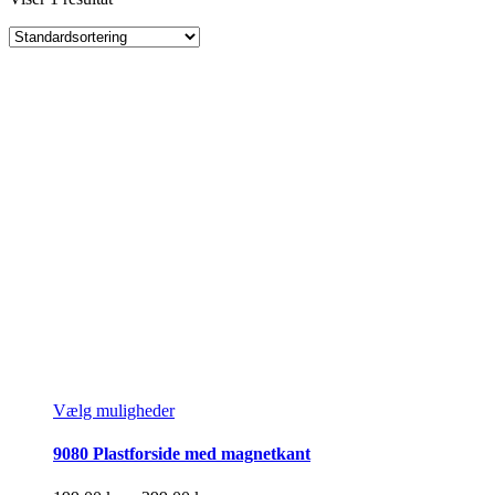
Dette
Vælg muligheder
vare
har
9080 Plastforside med magnetkant
flere
varianter.