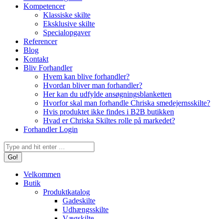
Kompetencer
Klassiske skilte
Eksklusive skilte
Specialopgaver
Referencer
Blog
Kontakt
Bliv Forhandler
Hvem kan blive forhandler?
Hvordan bliver man forhandler?
Her kan du udfylde ansøgningsblanketten
Hvorfor skal man forhandle Chriska smedejernsskilte?
Hvis produktet ikke findes i B2B butikken
Hvad er Chriska Skiltes rolle på markedet?
Forhandler Login
Search:
Velkommen
Butik
Produktkatalog
Gadeskilte
Udhængsskilte
Vægskilte