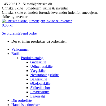
Skip
+45 20 61 21 51
mail@chriska.dk
to
Chriska Skilte | Smedejern, skilte & inventar
content
Chriska Skilte er landets førende leverandør indenfor smedejern,
skilte og inventar
Mail
Facebook
0,00
kr.
page
page
Se ordreliste
Send ordre
opens
opens
in
in
Der er ingen produkter på ordrelisten.
new
new
window
window
Velkommen
Butik
Produktkatalog
Gadeskilte
Udhængsskilte
Vægskilte
Nedstøbningsskilte
Bagerskilte
Økologiskilte
Skiltetilbehør
Lavprisskilte
Lagersalg
Din ordreliste
Handelsbetingelser