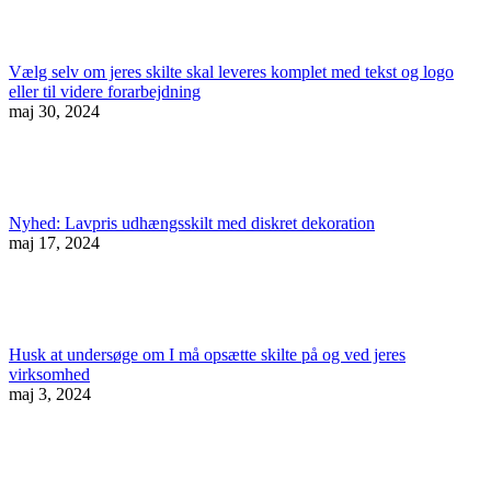
Vælg selv om jeres skilte skal leveres komplet med tekst og logo
eller til videre forarbejdning
maj 30, 2024
Nyhed: Lavpris udhængsskilt med diskret dekoration
maj 17, 2024
Husk at undersøge om I må opsætte skilte på og ved jeres
virksomhed
maj 3, 2024