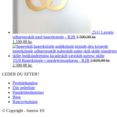
2511 Lavpris
udhængsskilt med bagerkringle - B2B
1.500,00
kr.
Den
Den
1.100,00
kr.
oprindelige
aktuelle
pris
pris
var:
er:
1.500,00 kr..
1.100,00 kr..
3320 Bagerkringle i smedejernsophæng - B2B
2.820,00
kr.
Den
Den
2.500,00
kr.
oprindelige
aktuelle
LEDER DU EFTER?
pris
pris
var:
er:
Produktkatalog
2.820,00 kr..
2.500,00 kr..
Din ordreliste
Handelsbetingelser
Blog
Rutevejledning
© Copyright - Surrow I/S