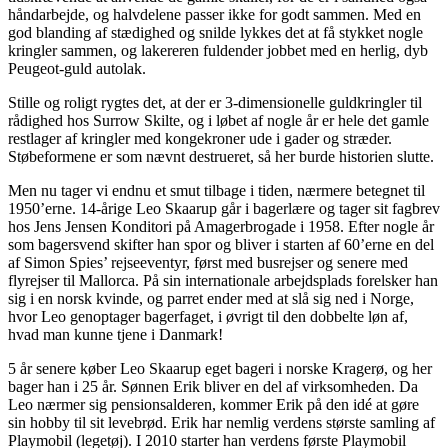
håndarbejde, og halvdelene passer ikke for godt sammen. Med en
god blanding af stædighed og snilde lykkes det at få stykket nogle
kringler sammen, og lakereren fuldender jobbet med en herlig, dyb
Peugeot-guld autolak.
Stille og roligt rygtes det, at der er 3-dimensionelle guldkringler til
rådighed hos Surrow Skilte, og i løbet af nogle år er hele det gamle
restlager af kringler med kongekroner ude i gader og stræder.
Støbeformene er som nævnt destrueret, så her burde historien slutte.
Men nu tager vi endnu et smut tilbage i tiden, nærmere betegnet til
1950’erne. 14-årige Leo Skaarup går i bagerlære og tager sit fagbrev
hos Jens Jensen Konditori på Amagerbrogade i 1958. Efter nogle år
som bagersvend skifter han spor og bliver i starten af 60’erne en del
af Simon Spies’ rejseeventyr, først med busrejser og senere med
flyrejser til Mallorca. På sin internationale arbejdsplads forelsker han
sig i en norsk kvinde, og parret ender med at slå sig ned i Norge,
hvor Leo genoptager bagerfaget, i øvrigt til den dobbelte løn af,
hvad man kunne tjene i Danmark!
5 år senere køber Leo Skaarup eget bageri i norske Kragerø, og her
bager han i 25 år. Sønnen Erik bliver en del af virksomheden. Da
Leo nærmer sig pensionsalderen, kommer Erik på den idé at gøre
sin hobby til sit levebrød. Erik har nemlig verdens største samling af
Playmobil (legetøj). I 2010 starter han verdens første Playmobil