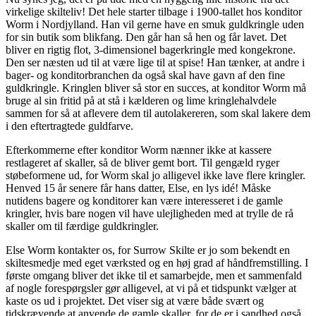
virkelige skilteliv! Det hele starter tilbage i 1900-tallet hos konditor
Worm i Nordjylland. Han vil gerne have en smuk guldkringle uden
for sin butik som blikfang. Den går han så hen og får lavet. Det
bliver en rigtig flot, 3-dimensionel bagerkringle med kongekrone.
Den ser næsten ud til at være lige til at spise! Han tænker, at andre i
bager- og konditorbranchen da også skal have gavn af den fine
guldkringle. Kringlen bliver så stor en succes, at konditor Worm må
bruge al sin fritid på at stå i kælderen og lime kringlehalvdele
sammen for så at aflevere dem til autolakereren, som skal lakere dem
i den eftertragtede guldfarve.
Efterkommerne efter konditor Worm nænner ikke at kassere
restlageret af skaller, så de bliver gemt bort. Til gengæld ryger
støbeformene ud, for Worm skal jo alligevel ikke lave flere kringler.
Henved 15 år senere får hans datter, Else, en lys idé! Måske
nutidens bagere og konditorer kan være interesseret i de gamle
kringler, hvis bare nogen vil have ulejligheden med at trylle de rå
skaller om til færdige guldkringler.
Else Worm kontakter os, for Surrow Skilte er jo som bekendt en
skiltesmedje med eget værksted og en høj grad af håndfremstilling. I
første omgang bliver det ikke til et samarbejde, men et sammenfald
af nogle forespørgsler gør alligevel, at vi på et tidspunkt vælger at
kaste os ud i projektet. Det viser sig at være både svært og
tidskrævende at anvende de gamle skaller, for de er i sandhed også