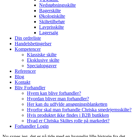
Nedstøbningsskilte
Bagerskilte
Økologiskilte
Skiltetilbehør
Lavprisskilte
Lagersalg
Din ordreliste
Handelsbetingelser
Kompetencer
Klassiske skilte
Eksklusive skilte
Specialopgaver
Referencer
Blog
Kontakt
Bliv Forhandler
Hvem kan blive forhandler?
Hvordan bliver man forhandler?
Her kan du udfylde ansøgningsblanketten
Hvorfor skal man forhandle Chriska smedejernsskilte?
Hvis produktet ikke findes i B2B butikken
Hvad er Chriska Skiltes rolle på markedet?
Forhandler Login
Nu synes jeg, det er på tide med en hyggelig lille historie fra det