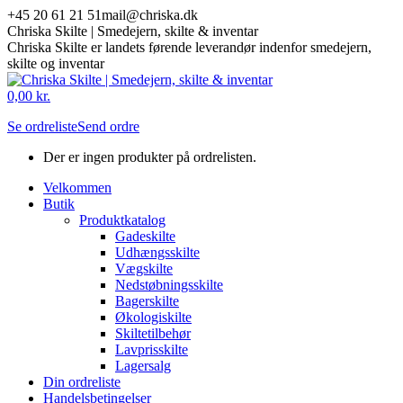
Skip
+45 20 61 21 51
mail@chriska.dk
to
Chriska Skilte | Smedejern, skilte & inventar
content
Chriska Skilte er landets førende leverandør indenfor smedejern,
skilte og inventar
Mail
Facebook
0,00
kr.
page
page
Se ordreliste
Send ordre
opens
opens
in
in
Der er ingen produkter på ordrelisten.
new
new
window
window
Velkommen
Butik
Produktkatalog
Gadeskilte
Udhængsskilte
Vægskilte
Nedstøbningsskilte
Bagerskilte
Økologiskilte
Skiltetilbehør
Lavprisskilte
Lagersalg
Din ordreliste
Handelsbetingelser