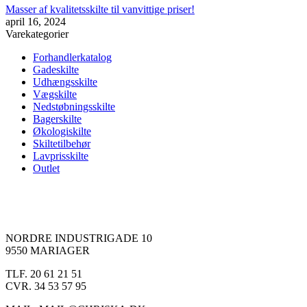
Masser af kvalitetsskilte til vanvittige priser!
april 16, 2024
Varekategorier
Forhandlerkatalog
Gadeskilte
Udhængsskilte
Vægskilte
Nedstøbningsskilte
Bagerskilte
Økologiskilte
Skiltetilbehør
Lavprisskilte
Outlet
NORDRE INDUSTRIGADE 10
9550 MARIAGER
TLF. 20 61 21 51
CVR. 34 53 57 95