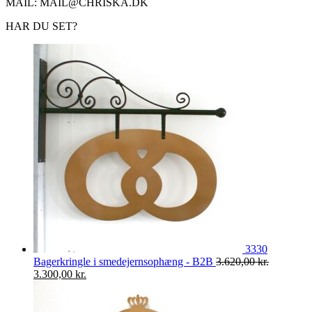
MAIL: MAIL@CHRISKA.DK
HAR DU SET?
3330
Bagerkringle i smedejernsophæng - B2B
3.620,00
kr.
Den
Den
3.300,00
kr.
oprindelige
aktuelle
pris
pris
var:
er: