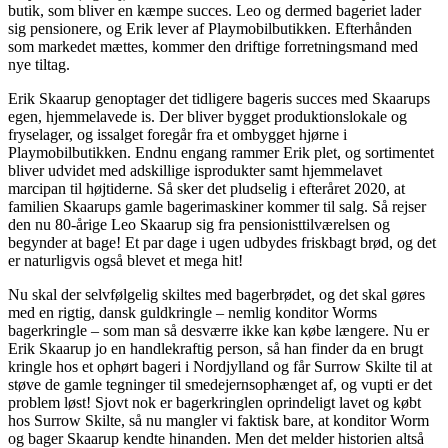
butik, som bliver en kæmpe succes. Leo og dermed bageriet lader
sig pensionere, og Erik lever af Playmobilbutikken. Efterhånden
som markedet mættes, kommer den driftige forretningsmand med
nye tiltag.
Erik Skaarup genoptager det tidligere bageris succes med Skaarups
egen, hjemmelavede is. Der bliver bygget produktionslokale og
fryselager, og issalget foregår fra et ombygget hjørne i
Playmobilbutikken. Endnu engang rammer Erik plet, og sortimentet
bliver udvidet med adskillige isprodukter samt hjemmelavet
marcipan til højtiderne. Så sker det pludselig i efteråret 2020, at
familien Skaarups gamle bagerimaskiner kommer til salg. Så rejser
den nu 80-årige Leo Skaarup sig fra pensionisttilværelsen og
begynder at bage! Et par dage i ugen udbydes friskbagt brød, og det
er naturligvis også blevet et mega hit!
Nu skal der selvfølgelig skiltes med bagerbrødet, og det skal gøres
med en rigtig, dansk guldkringle – nemlig konditor Worms
bagerkringle – som man så desværre ikke kan købe længere. Nu er
Erik Skaarup jo en handlekraftig person, så han finder da en brugt
kringle hos et ophørt bageri i Nordjylland og får Surrow Skilte til at
støve de gamle tegninger til smedejernsophænget af, og vupti er det
problem løst! Sjovt nok er bagerkringlen oprindeligt lavet og købt
hos Surrow Skilte, så nu mangler vi faktisk bare, at konditor Worm
og bager Skaarup kendte hinanden. Men det melder historien altså