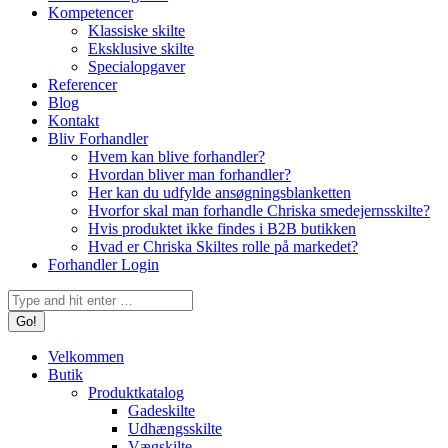
Kompetencer
Klassiske skilte
Eksklusive skilte
Specialopgaver
Referencer
Blog
Kontakt
Bliv Forhandler
Hvem kan blive forhandler?
Hvordan bliver man forhandler?
Her kan du udfylde ansøgningsblanketten
Hvorfor skal man forhandle Chriska smedejernsskilte?
Hvis produktet ikke findes i B2B butikken
Hvad er Chriska Skiltes rolle på markedet?
Forhandler Login
Search:
Velkommen
Butik
Produktkatalog
Gadeskilte
Udhængsskilte
Vægskilte