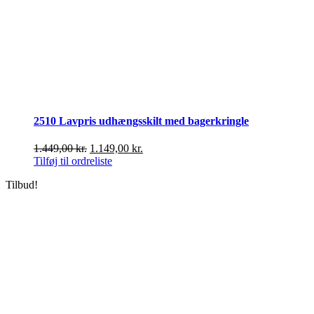
2510 Lavpris udhængsskilt med bagerkringle
Den
Den
1.449,00
kr.
1.149,00
kr.
oprindelige
aktuelle
Tilføj til ordreliste
pris
pris
Tilbud!
var:
er:
1.449,00 kr..
1.149,00 kr..