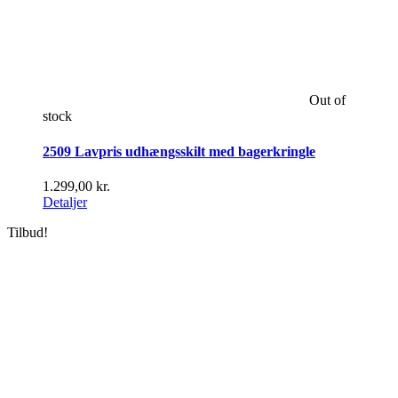
Out of
stock
2509 Lavpris udhængsskilt med bagerkringle
1.299,00
kr.
Detaljer
Tilbud!