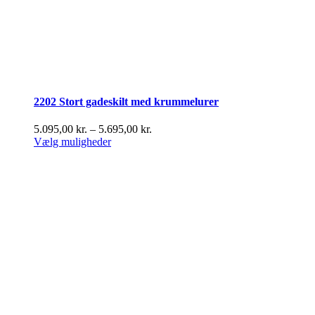
2202 Stort gadeskilt med krummelurer
Prisinterval:
5.095,00
kr.
–
5.695,00
kr.
Dette
5.095,00 kr.
Vælg muligheder
vare
til
har
5.695,00 kr.
flere
varianter.
Mulighederne
kan
vælges
på
varesiden