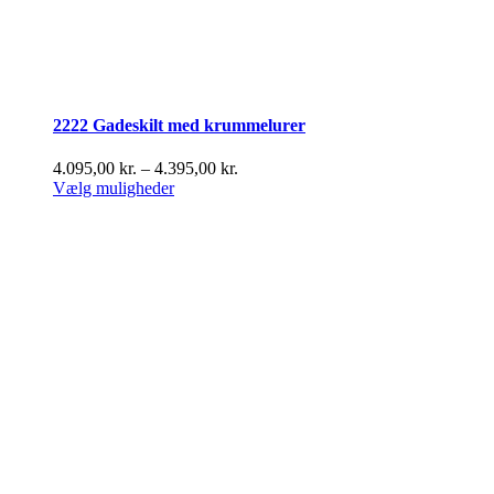
2222 Gadeskilt med krummelurer
Prisinterval:
4.095,00
kr.
–
4.395,00
kr.
Dette
4.095,00 kr.
Vælg muligheder
vare
til
har
4.395,00 kr.
flere
varianter.
Mulighederne
kan
vælges
på
varesiden