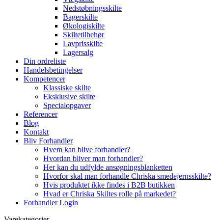
Nedstøbningsskilte
Bagerskilte
Økologiskilte
Skiltetilbehør
Lavprisskilte
Lagersalg
Din ordreliste
Handelsbetingelser
Kompetencer
Klassiske skilte
Eksklusive skilte
Specialopgaver
Referencer
Blog
Kontakt
Bliv Forhandler
Hvem kan blive forhandler?
Hvordan bliver man forhandler?
Her kan du udfylde ansøgningsblanketten
Hvorfor skal man forhandle Chriska smedejernsskilte?
Hvis produktet ikke findes i B2B butikken
Hvad er Chriska Skiltes rolle på markedet?
Forhandler Login
Varekategorier