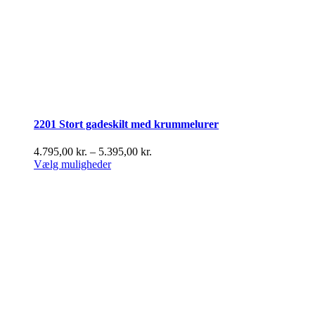
2201 Stort gadeskilt med krummelurer
Prisinterval:
4.795,00
kr.
–
5.395,00
kr.
Dette
4.795,00 kr.
Vælg muligheder
vare
til
har
5.395,00 kr.
flere
varianter.
Mulighederne
kan
vælges
på
varesiden