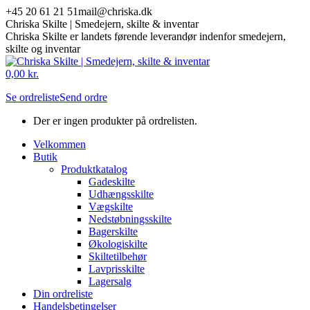
Skip
+45 20 61 21 51
mail@chriska.dk
to
Chriska Skilte | Smedejern, skilte & inventar
content
Chriska Skilte er landets førende leverandør indenfor smedejern,
skilte og inventar
Mail
Facebook
0,00
kr.
page
page
Se ordreliste
Send ordre
opens
opens
in
in
Der er ingen produkter på ordrelisten.
new
new
window
window
Velkommen
Butik
Produktkatalog
Gadeskilte
Udhængsskilte
Vægskilte
Nedstøbningsskilte
Bagerskilte
Økologiskilte
Skiltetilbehør
Lavprisskilte
Lagersalg
Din ordreliste
Handelsbetingelser