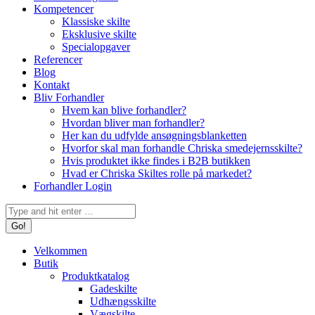
Kompetencer
Klassiske skilte
Eksklusive skilte
Specialopgaver
Referencer
Blog
Kontakt
Bliv Forhandler
Hvem kan blive forhandler?
Hvordan bliver man forhandler?
Her kan du udfylde ansøgningsblanketten
Hvorfor skal man forhandle Chriska smedejernsskilte?
Hvis produktet ikke findes i B2B butikken
Hvad er Chriska Skiltes rolle på markedet?
Forhandler Login
Search:
Velkommen
Butik
Produktkatalog
Gadeskilte
Udhængsskilte
Vægskilte