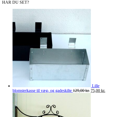
HAR DU SET?
Lille
Den
Den
blomsterkasse til væg- og gadeskilte
129,00
kr.
75,00
kr.
oprindelige
aktuell
pris
pris
var:
er:
129,00 kr..
75,00 k