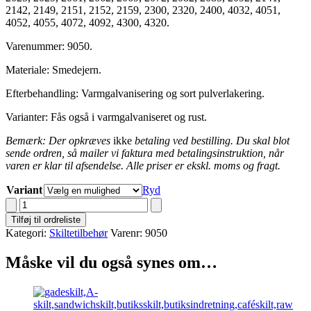
2142, 2149, 2151, 2152, 2159, 2300, 2320, 2400, 4032, 4051,
4052, 4055, 4072, 4092, 4300, 4320.
Varenummer: 9050.
Materiale: Smedejern.
Efterbehandling: Varmgalvanisering og sort pulverlakering.
Varianter: Fås også i varmgalvaniseret og rust.
Bemærk: Der opkræves
ikke
betaling ved bestilling. Du skal blot
sende ordren, så mailer vi faktura med betalingsinstruktion, når
varen er klar til afsendelse. Alle priser er ekskl. moms og fragt.
Variant
Ryd
9050
Blomsterkasse
Tilføj til ordreliste
til
Kategori:
Skiltetilbehør
Varenr:
9050
væg-
og
Måske vil du også synes om…
gadeskilte
antal