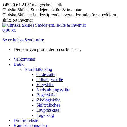
Skip
+45 20 61 21 51
mail@chriska.dk
to
Chriska Skilte | Smedejern, skilte & inventar
content
Chriska Skilte er landets førende leverandør indenfor smedejern,
skilte og inventar
Mail
Facebook
0,00
kr.
page
page
Se ordreliste
Send ordre
opens
opens
in
in
Der er ingen produkter på ordrelisten.
new
new
window
window
Velkommen
Butik
Produktkatalog
Gadeskilte
Udhængsskilte
Vægskilte
Nedstøbningsskilte
Bagerskilte
Økologiskilte
Skiltetilbehør
Lavprisskilte
Lagersalg
Din ordreliste
Handelsbetingelser