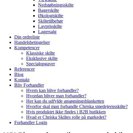
Nedstøbningsskilte
Bagerskilte
Økologiskilte
Skiltetilbehør
Lavprisskilte
Lagersalg
Din ordreliste
Handelsbetingelser
Kompetencer
Klassiske skilte
Eksklusive skilte
Specialopgaver
Referencer
Blog
Kontakt
Bliv Forhandler
Hvem kan blive forhandler?
Hvordan bliver man forhandler?
Her kan du udfylde ansøgningsblanketten
Hvorfor skal man forhandle Chriska smedejernsskilte?
Hvis produktet ikke findes i B2B butikken
Hvad er Chriska Skiltes rolle på markedet?
Forhandler Login