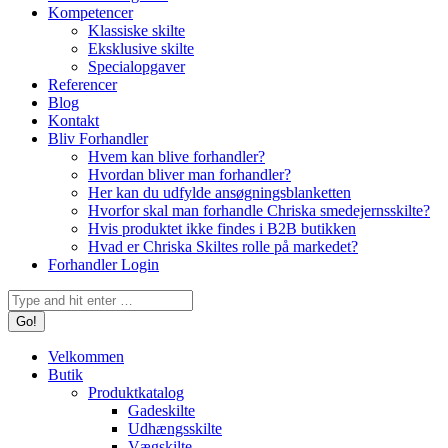
Kompetencer
Klassiske skilte
Eksklusive skilte
Specialopgaver
Referencer
Blog
Kontakt
Bliv Forhandler
Hvem kan blive forhandler?
Hvordan bliver man forhandler?
Her kan du udfylde ansøgningsblanketten
Hvorfor skal man forhandle Chriska smedejernsskilte?
Hvis produktet ikke findes i B2B butikken
Hvad er Chriska Skiltes rolle på markedet?
Forhandler Login
Search:
Velkommen
Butik
Produktkatalog
Gadeskilte
Udhængsskilte
Vægskilte