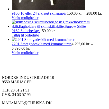
Prisi
9100 10 eller 24 ark sort skiltepapir
150,00
kr.
–
288,00
kr.
Dette
150,
Vælg muligheder
vare
til
har
288,
flere
9162 Skiltebeslag
159,00
kr.
varianter.
Tilføj til ordreliste
Mulighederne
kan
2201 Stort gadeskilt med krummelurer
4.795,00
kr.
–
Prisinterval:
vælges
5.395,00
kr.
4.795,00 kr.
på
Dette
Vælg muligheder
til
varesiden
vare
5.395,00 kr.
har
flere
varianter.
Mulighederne
NORDRE INDUSTRIGADE 10
kan
9550 MARIAGER
vælges
på
TLF. 20 61 21 51
varesiden
CVR. 34 53 57 95
MAIL: MAIL@CHRISKA.DK