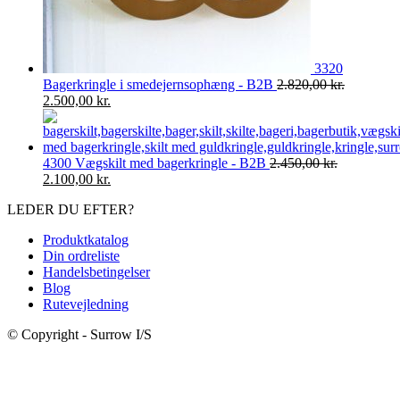
3320
Bagerkringle i smedejernsophæng - B2B
2.820,00
kr.
Den
Den
2.500,00
kr.
oprindelige
aktuelle
pris
pris
var:
er:
4300 Vægskilt med bagerkringle - B2B
2.450,00
kr.
2.820,00 kr..
2.500,00 kr..
Den
Den
2.100,00
kr.
oprindelige
aktuelle
LEDER DU EFTER?
pris
pris
var:
er:
Produktkatalog
2.450,00 kr..
2.100,00 kr..
Din ordreliste
Handelsbetingelser
Blog
Rutevejledning
© Copyright - Surrow I/S
t
T