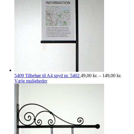
Prisint
5409 Tilbehør til A4 spyd nr. 5402
49,00
kr.
–
149,00
kr.
Dette
49,00 
Vælg muligheder
vare
til
har
149,00
flere
varianter.
Mulighederne
kan
vælges
på
varesiden