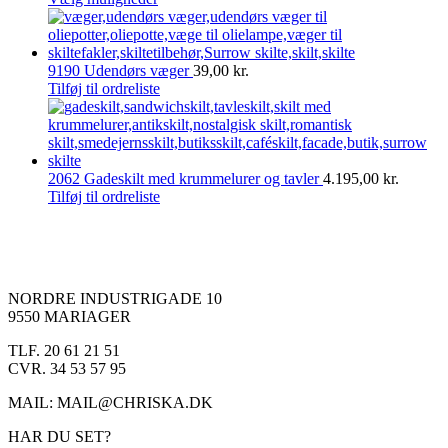
kan
vare
til
vælges
har
1.239,00 kr.
på
flere
varesiden
varianter.
9190 Udendørs væger
39,00
kr.
Mulighederne
Tilføj til ordreliste
kan
vælges
på
varesiden
2062 Gadeskilt med krummelurer og tavler
4.195,00
kr.
Tilføj til ordreliste
NORDRE INDUSTRIGADE 10
9550 MARIAGER
TLF. 20 61 21 51
CVR. 34 53 57 95
MAIL: MAIL@CHRISKA.DK
HAR DU SET?