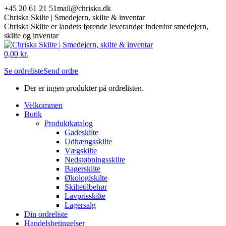
Skip
+45 20 61 21 51
mail@chriska.dk
to
Chriska Skilte | Smedejern, skilte & inventar
content
Chriska Skilte er landets førende leverandør indenfor smedejern,
skilte og inventar
Mail
Facebook
0,00
kr.
page
page
Se ordreliste
Send ordre
opens
opens
in
in
Der er ingen produkter på ordrelisten.
new
new
window
window
Velkommen
Butik
Produktkatalog
Gadeskilte
Udhængsskilte
Vægskilte
Nedstøbningsskilte
Bagerskilte
Økologiskilte
Skiltetilbehør
Lavprisskilte
Lagersalg
Din ordreliste
Handelsbetingelser