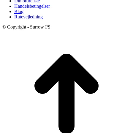
Din ordreliste
Handelsbetingelser
Blog
Rutevejledning
© Copyright - Surrow I/S
t
T