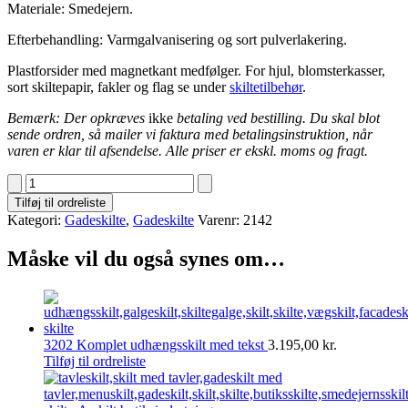
Materiale: Smedejern.
Efterbehandling: Varmgalvanisering og sort pulverlakering.
Plastforsider med magnetkant medfølger. For hjul, blomsterkasser,
sort skiltepapir, fakler og flag se under
skiltetilbehør
.
Bemærk: Der opkræves
ikke
betaling ved bestilling. Du skal blot
sende ordren, så mailer vi faktura med betalingsinstruktion, når
varen er klar til afsendelse. Alle priser er ekskl. moms og fragt.
2142
Gadeskilt
Tilføj til ordreliste
uden
Kategori:
Gadeskilte
,
Gadeskilte
Varenr:
2142
deko
antal
Måske vil du også synes om…
3202 Komplet udhængsskilt med tekst
3.195,00
kr.
Tilføj til ordreliste