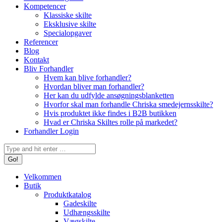
Kompetencer
Klassiske skilte
Eksklusive skilte
Specialopgaver
Referencer
Blog
Kontakt
Bliv Forhandler
Hvem kan blive forhandler?
Hvordan bliver man forhandler?
Her kan du udfylde ansøgningsblanketten
Hvorfor skal man forhandle Chriska smedejernsskilte?
Hvis produktet ikke findes i B2B butikken
Hvad er Chriska Skiltes rolle på markedet?
Forhandler Login
Search:
Velkommen
Butik
Produktkatalog
Gadeskilte
Udhængsskilte
Vægskilte