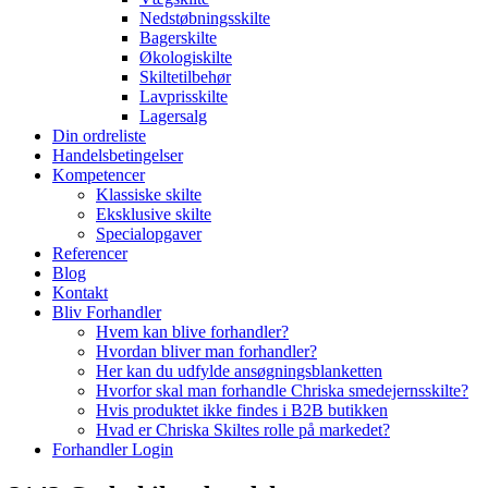
Nedstøbningsskilte
Bagerskilte
Økologiskilte
Skiltetilbehør
Lavprisskilte
Lagersalg
Din ordreliste
Handelsbetingelser
Kompetencer
Klassiske skilte
Eksklusive skilte
Specialopgaver
Referencer
Blog
Kontakt
Bliv Forhandler
Hvem kan blive forhandler?
Hvordan bliver man forhandler?
Her kan du udfylde ansøgningsblanketten
Hvorfor skal man forhandle Chriska smedejernsskilte?
Hvis produktet ikke findes i B2B butikken
Hvad er Chriska Skiltes rolle på markedet?
Forhandler Login