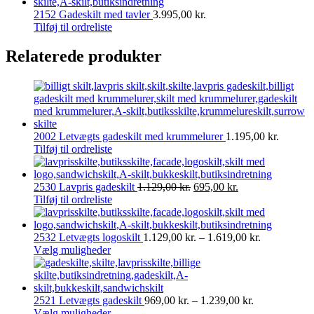
2152 Gadeskilt med tavler
3.995,00
kr.
Tilføj til ordreliste
Relaterede produkter
2002 Letvægts gadeskilt med krummelurer
1.195,00
kr.
Tilføj til ordreliste
Den
Den
2530 Lavpris gadeskilt
1.129,00
kr.
695,00
kr.
oprindelige
aktuelle
Tilføj til ordreliste
pris
pris
var:
er:
1.129,00 kr..
695,00 kr..
Prisinterval:
2532 Letvægts logoskilt
1.129,00
kr.
–
1.619,00
kr.
Dette
1.129,00 kr.
Vælg muligheder
vare
til
har
1.619,00 kr.
flere
varianter.
Prisinterval:
2521 Letvægts gadeskilt
969,00
kr.
–
1.239,00
kr.
Mulighederne
Dette
969,00 kr.
Vælg muligheder