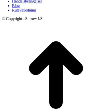
Handelsbetingelser
Blog
Rutevejledning
© Copyright - Surrow I/S
t
T