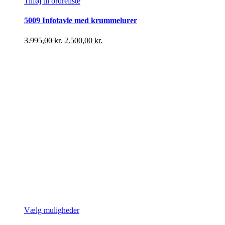
Tilføj til ordreliste
5009 Infotavle med krummelurer
Den
Den
3.995,00
kr.
2.500,00
kr.
oprindelige
aktuelle
pris
pris
var:
er:
3.995,00 kr..
2.500,00 kr..
Dette
Vælg muligheder
vare