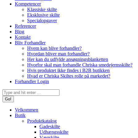
Kompetencer
Klassiske skilte
Eksklusive skilte
Specialopgaver
Referencer
Blog
Kontakt
Bliv Forhandler
Hvem kan blive forhandler?
Hvordan bliver man forhandler?
Her kan du udfylde ansøgningsblanketten
Hvorfor skal man forhandle Chriska smedejernsskilte?
Hvis produktet ikke findes i B2B butikken
Hvad er Chriska Skiltes rolle på markedet?
Forhandler Login
Search:
Velkommen
Butik
Produktkatalog
Gadeskilte
Udhængsskilte
Vægskilte