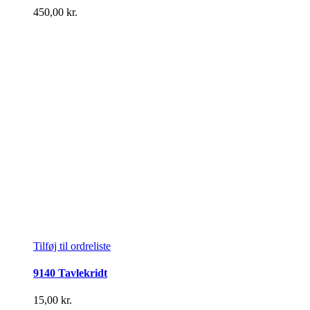
450,00
kr.
Tilføj til ordreliste
9140 Tavlekridt
15,00
kr.