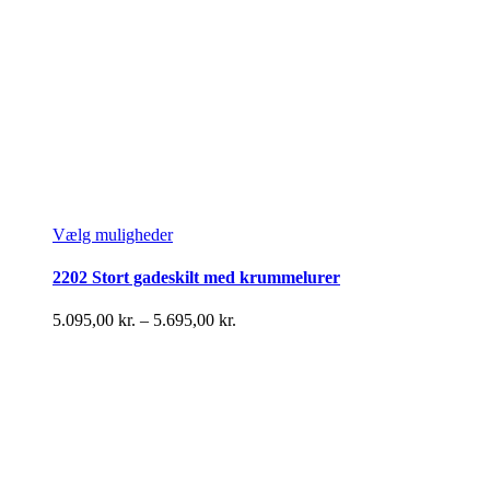
Dette
Vælg muligheder
vare
har
2202 Stort gadeskilt med krummelurer
flere
varianter.
Prisinterval:
5.095,00
kr.
–
5.695,00
kr.
Mulighederne
5.095,00 kr.
kan
til
vælges
5.695,00 kr.
på
varesiden