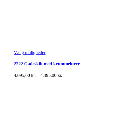
Dette
Vælg muligheder
vare
har
2222 Gadeskilt med krummelurer
flere
varianter.
Prisinterval:
4.095,00
kr.
–
4.395,00
kr.
Mulighederne
4.095,00 kr.
kan
til
vælges
4.395,00 kr.
på
varesiden