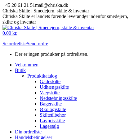
Skip
+45 20 61 21 51
mail@chriska.dk
to
Chriska Skilte | Smedejern, skilte & inventar
content
Chriska Skilte er landets førende leverandør indenfor smedejern,
skilte og inventar
Mail
Facebook
0,00
kr.
page
page
Se ordreliste
Send ordre
opens
opens
in
in
Der er ingen produkter på ordrelisten.
new
new
window
window
Velkommen
Butik
Produktkatalog
Gadeskilte
Udhængsskilte
Vægskilte
Nedstøbningsskilte
Bagerskilte
Økologiskilte
Skiltetilbehør
Lavprisskilte
Lagersalg
Din ordreliste
Handelsbetingelser