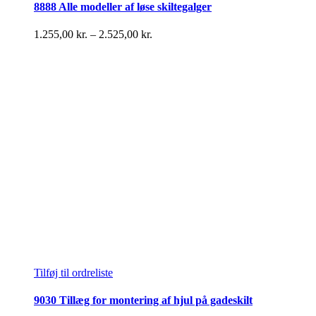
har
8888 Alle modeller af løse skiltegalger
flere
varianter.
Prisinterval:
1.255,00
kr.
–
2.525,00
kr.
Mulighederne
1.255,00 kr.
kan
til
vælges
2.525,00 kr.
på
varesiden
Tilføj til ordreliste
9030 Tillæg for montering af hjul på gadeskilt