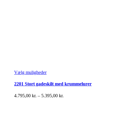
Dette
Vælg muligheder
vare
har
2201 Stort gadeskilt med krummelurer
flere
varianter.
Prisinterval:
4.795,00
kr.
–
5.395,00
kr.
Mulighederne
4.795,00 kr.
kan
til
vælges
5.395,00 kr.
på
varesiden