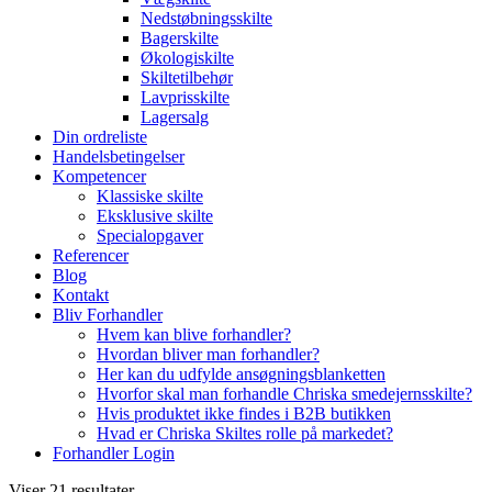
Nedstøbningsskilte
Bagerskilte
Økologiskilte
Skiltetilbehør
Lavprisskilte
Lagersalg
Din ordreliste
Handelsbetingelser
Kompetencer
Klassiske skilte
Eksklusive skilte
Specialopgaver
Referencer
Blog
Kontakt
Bliv Forhandler
Hvem kan blive forhandler?
Hvordan bliver man forhandler?
Her kan du udfylde ansøgningsblanketten
Hvorfor skal man forhandle Chriska smedejernsskilte?
Hvis produktet ikke findes i B2B butikken
Hvad er Chriska Skiltes rolle på markedet?
Forhandler Login
Viser 21 resultater