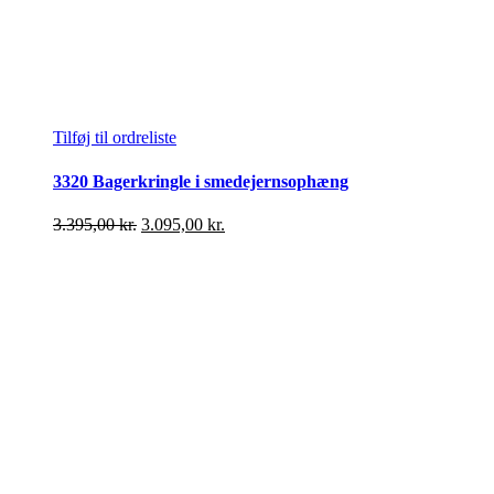
Tilføj til ordreliste
3320 Bagerkringle i smedejernsophæng
Den
Den
3.395,00
kr.
3.095,00
kr.
oprindelige
aktuelle
pris
pris
var:
er:
3.395,00 kr..
3.095,00 kr..