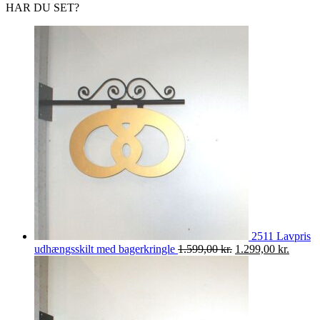
HAR DU SET?
2511 Lavpris
Den
Den
udhængsskilt med bagerkringle
1.599,00
kr.
1.299,00
kr.
oprindelige
aktuell
pris
pris
var:
er:
1.599,00 kr..
1.299,0