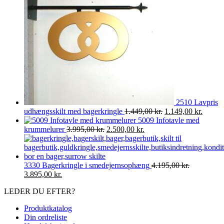
2510 Lavpris
Den
Den
udhængsskilt med bagerkringle
1.449,00
kr.
1.149,00
kr.
oprindelige
aktuell
5009 Infotavle med
Den
Den
pris
pris
krummelurer
3.995,00
kr.
2.500,00
kr.
oprindelige
aktuelle
var:
er:
pris
pris
1.449,00 kr..
1.149,0
var:
er:
3.995,00 kr..
2.500,00 kr..
3330 Bagerkringle i smedejernsophæng
4.195,00
kr.
Den
Den
3.895,00
kr.
oprindelige
aktuelle
LEDER DU EFTER?
pris
pris
var:
er:
Produktkatalog
4.195,00 kr..
3.895,00 kr..
Din ordreliste