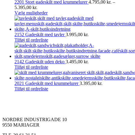
2201 Stort gadeskilt med krummelurer
4.795,00
kr.
–
Prisinterval:
5.395,00
kr.
4.795,00 kr.
Dette
Vælg muligheder
til
vare
5.395,00 kr.
har
flere
varianter.
2152 Gadeskilt med tavler
3.995,00
kr.
Mulighederne
Tilføj til ordreliste
kan
vælges
på
varesiden
2142 Gadeskilt uden deko
3.495,00
kr.
Tilføj til ordreliste
2021 Gadeskilt med krummelurer
3.395,00
kr.
Tilføj til ordreliste
NORDRE INDUSTRIGADE 10
9550 MARIAGER