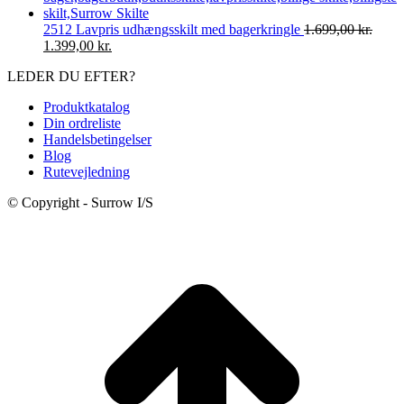
2.820,00 kr..
2.500,00 kr..
2512 Lavpris udhængsskilt med bagerkringle
1.699,00
kr.
Den
Den
1.399,00
kr.
oprindelige
aktuelle
LEDER DU EFTER?
pris
pris
var:
er:
Produktkatalog
1.699,00 kr..
1.399,00 kr..
Din ordreliste
Handelsbetingelser
Blog
Rutevejledning
© Copyright - Surrow I/S
t
T