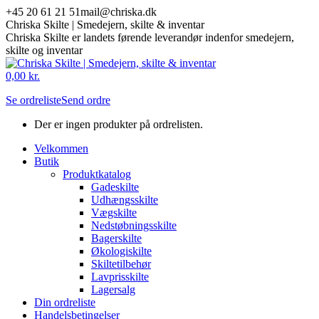
Skip
+45 20 61 21 51
mail@chriska.dk
to
Chriska Skilte | Smedejern, skilte & inventar
content
Chriska Skilte er landets førende leverandør indenfor smedejern,
skilte og inventar
Mail
Facebook
0,00
kr.
page
page
Se ordreliste
Send ordre
opens
opens
in
in
Der er ingen produkter på ordrelisten.
new
new
window
window
Velkommen
Butik
Produktkatalog
Gadeskilte
Udhængsskilte
Vægskilte
Nedstøbningsskilte
Bagerskilte
Økologiskilte
Skiltetilbehør
Lavprisskilte
Lagersalg
Din ordreliste
Handelsbetingelser