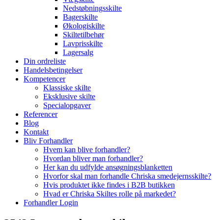
Nedstøbningsskilte
Bagerskilte
Økologiskilte
Skiltetilbehør
Lavprisskilte
Lagersalg
Din ordreliste
Handelsbetingelser
Kompetencer
Klassiske skilte
Eksklusive skilte
Specialopgaver
Referencer
Blog
Kontakt
Bliv Forhandler
Hvem kan blive forhandler?
Hvordan bliver man forhandler?
Her kan du udfylde ansøgningsblanketten
Hvorfor skal man forhandle Chriska smedejernsskilte?
Hvis produktet ikke findes i B2B butikken
Hvad er Chriska Skiltes rolle på markedet?
Forhandler Login