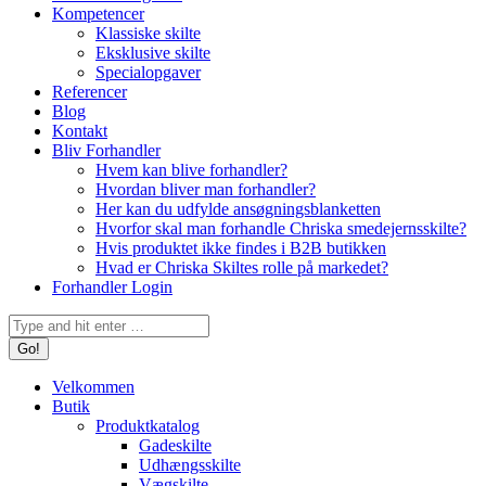
Kompetencer
Klassiske skilte
Eksklusive skilte
Specialopgaver
Referencer
Blog
Kontakt
Bliv Forhandler
Hvem kan blive forhandler?
Hvordan bliver man forhandler?
Her kan du udfylde ansøgningsblanketten
Hvorfor skal man forhandle Chriska smedejernsskilte?
Hvis produktet ikke findes i B2B butikken
Hvad er Chriska Skiltes rolle på markedet?
Forhandler Login
Search:
Velkommen
Butik
Produktkatalog
Gadeskilte
Udhængsskilte
Vægskilte