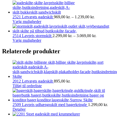
Prisinterval:
2521 Letvægts gadeskilt
969,00
kr.
–
1.239,00
kr.
Dette
969,00 kr.
Vælg muligheder
vare
til
har
1.239,00 kr.
flere
Prisinterval:
2514 Lavpris stormskilt
2.299,00
kr.
–
3.069,00
kr.
varianter.
Dette
2.299,00 kr.
Vælg muligheder
Mulighederne
vare
til
kan
har
3.069,00 kr.
Relaterede produkter
vælges
flere
på
varianter.
varesiden
Mulighederne
kan
vælges
på
2012 Letvægts gadeskilt
895,00
kr.
varesiden
Tilføj til ordreliste
2509 Lavpris udhængsskilt med bagerkringle
1.299,00
kr.
Detaljer