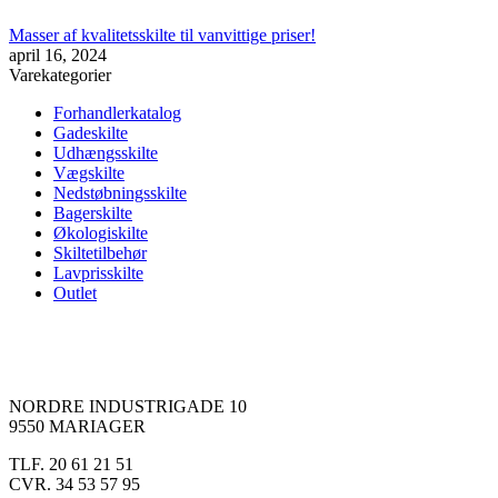
Masser af kvalitetsskilte til vanvittige priser!
april 16, 2024
Varekategorier
Forhandlerkatalog
Gadeskilte
Udhængsskilte
Vægskilte
Nedstøbningsskilte
Bagerskilte
Økologiskilte
Skiltetilbehør
Lavprisskilte
Outlet
NORDRE INDUSTRIGADE 10
9550 MARIAGER
TLF. 20 61 21 51
CVR. 34 53 57 95