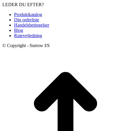
LEDER DU EFTER?
pris
pris
var:
er:
Produktkatalog
2.450,00 kr..
2.100,00 kr..
Din ordreliste
Handelsbetingelser
Blog
Rutevejledning
© Copyright - Surrow I/S
t
T