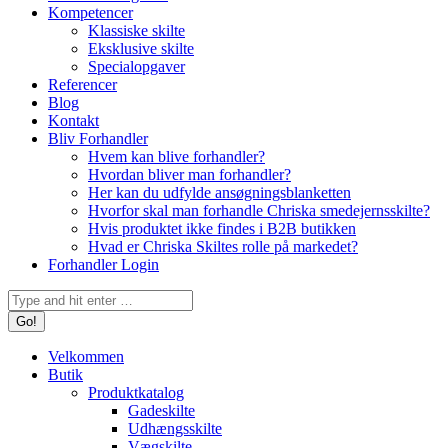
Kompetencer
Klassiske skilte
Eksklusive skilte
Specialopgaver
Referencer
Blog
Kontakt
Bliv Forhandler
Hvem kan blive forhandler?
Hvordan bliver man forhandler?
Her kan du udfylde ansøgningsblanketten
Hvorfor skal man forhandle Chriska smedejernsskilte?
Hvis produktet ikke findes i B2B butikken
Hvad er Chriska Skiltes rolle på markedet?
Forhandler Login
Search:
Velkommen
Butik
Produktkatalog
Gadeskilte
Udhængsskilte
Vægskilte