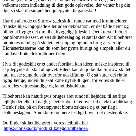
velkomst som indledning til den gode oplevelse, der venter bag din
dør, så skal du simpelthen julepynte dit gadeskilt!
Har du allerede et Surrow gadeskilt i runde rør med krummelurer,
franske liljer, logoplade eller uden dekoration, er det både nemt og
billigt at bygge det om til et hyggeligt juleskilt. Det kræver blot et
par blomsterkasser, et sæt skiltebeslag og et sæt fakler. Alt tilbehøret
monteres nemlig på skiltet i et snuptag og uden brug af værktøj.
Blomsterkasserne kan du som her pynte hurtigt og simpelt, eller du
kan lave flotte dekorationer i dem.
Hvis dit gadeskilt er et andet fabrikat, kan idéen måske inspirere til
at julepynte dit skilt alligevel. Ellers kan du jo tænke Surrow skiltet
ind, næste gang du står overfor udskiftning. Og så varer det rigtig,
rigtig længe, inden du skal købe nyt skilt igen, for vores skilte er
særdeles vejrbestandige og langtidsholdbare.
Tilbehøret kan naturligvis bruges året rundt til højtider, til særlige
lejligheder eller til daglig. Det skaber til enhver tid et ekstra blikfang.
Tænk f.eks. på en forårspyntet blomsterkasse og et par flag i
skiltebeslagene. Smukkere og mere festligt bliver det næsten ikke.
Du finder skiltetilbehøret i vores netbutik her
https://chriska.dk/produkt-kategori/tilbehoer/
.