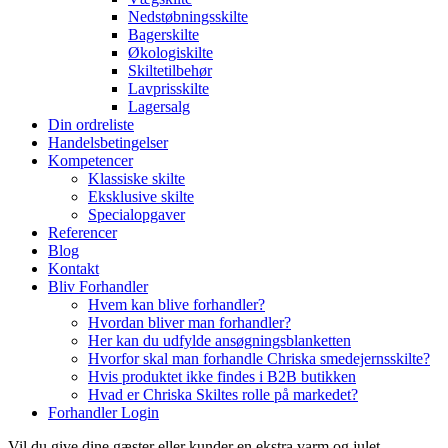
Nedstøbningsskilte
Bagerskilte
Økologiskilte
Skiltetilbehør
Lavprisskilte
Lagersalg
Din ordreliste
Handelsbetingelser
Kompetencer
Klassiske skilte
Eksklusive skilte
Specialopgaver
Referencer
Blog
Kontakt
Bliv Forhandler
Hvem kan blive forhandler?
Hvordan bliver man forhandler?
Her kan du udfylde ansøgningsblanketten
Hvorfor skal man forhandle Chriska smedejernsskilte?
Hvis produktet ikke findes i B2B butikken
Hvad er Chriska Skiltes rolle på markedet?
Forhandler Login
Vil du give dine gæster eller kunder en ekstra varm og julet