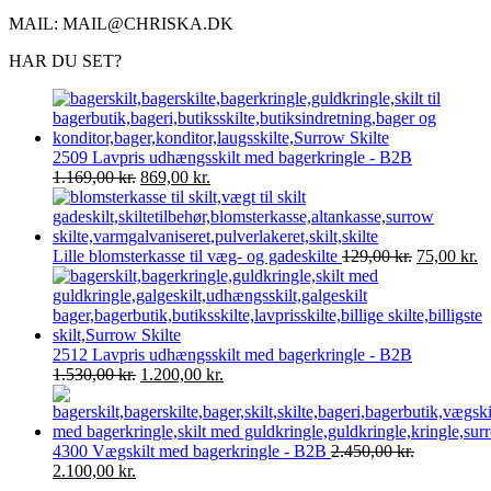
MAIL: MAIL@CHRISKA.DK
HAR DU SET?
2509 Lavpris udhængsskilt med bagerkringle - B2B
Den
Den
1.169,00
kr.
869,00
kr.
oprindelige
aktuelle
pris
pris
var:
er:
1.169,00 kr..
869,00 kr..
Den
D
Lille blomsterkasse til væg- og gadeskilte
129,00
kr.
75,00
kr.
oprindelig
ak
pris
pr
var:
er
129,00 kr..
75
2512 Lavpris udhængsskilt med bagerkringle - B2B
Den
Den
1.530,00
kr.
1.200,00
kr.
oprindelige
aktuelle
pris
pris
var:
er:
4300 Vægskilt med bagerkringle - B2B
2.450,00
kr.
1.530,00 kr..
1.200,00 kr..
Den
Den
2.100,00
kr.
oprindelige
aktuelle