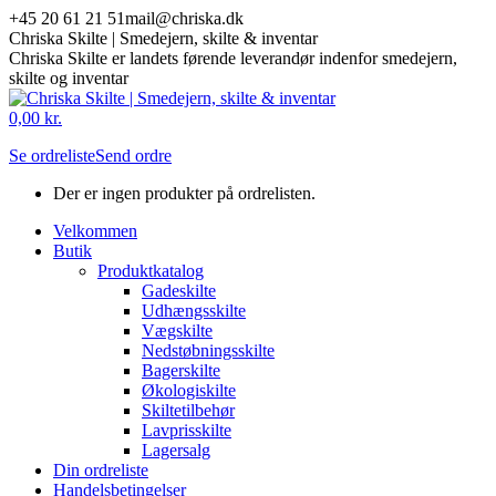
Skip
+45 20 61 21 51
mail@chriska.dk
to
Chriska Skilte | Smedejern, skilte & inventar
content
Chriska Skilte er landets førende leverandør indenfor smedejern,
skilte og inventar
Mail
Facebook
0,00
kr.
page
page
Se ordreliste
Send ordre
opens
opens
in
in
Der er ingen produkter på ordrelisten.
new
new
window
window
Velkommen
Butik
Produktkatalog
Gadeskilte
Udhængsskilte
Vægskilte
Nedstøbningsskilte
Bagerskilte
Økologiskilte
Skiltetilbehør
Lavprisskilte
Lagersalg
Din ordreliste
Handelsbetingelser