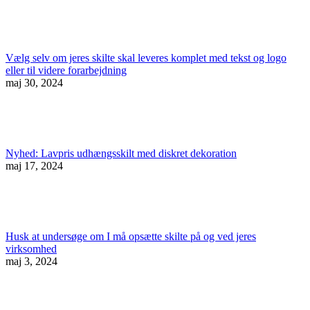
Vælg selv om jeres skilte skal leveres komplet med tekst og logo
eller til videre forarbejdning
maj 30, 2024
Nyhed: Lavpris udhængsskilt med diskret dekoration
maj 17, 2024
Husk at undersøge om I må opsætte skilte på og ved jeres
virksomhed
maj 3, 2024