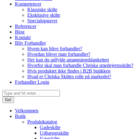
Kompetencer
Klassiske skilte
Eksklusive skilte
Specialopgaver
Referencer
Blog
Kontakt
Bliv Forhandler
Hvem kan blive forhandler?
Hvordan bliver man forhandler?
Her kan du udfylde ansøgningsblanketten
Hvorfor skal man forhandle Chriska smedejernsskilte?
Hvis produktet ikke findes i B2B butikken
Hvad er Chriska Skiltes rolle på markedet?
Forhandler Login
Search:
Velkommen
Butik
Produktkatalog
Gadeskilte
Udhængsskilte
Vægskilte