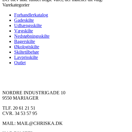
Varekategorier
Forhandlerkatalog
Gadeskilte
Udhængsskilte
Vægskilte
Nedstøbningsskilte
Bagerskilte
Økologiskilte
Skiltetilbehør
Lavprisskilte
Outlet
NORDRE INDUSTRIGADE 10
9550 MARIAGER
TLF. 20 61 21 51
CVR. 34 53 57 95
MAIL: MAIL@CHRISKA.DK