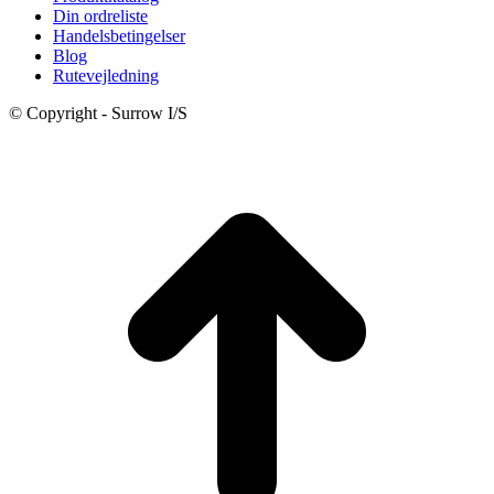
Din ordreliste
Handelsbetingelser
Blog
Rutevejledning
© Copyright - Surrow I/S
t
T