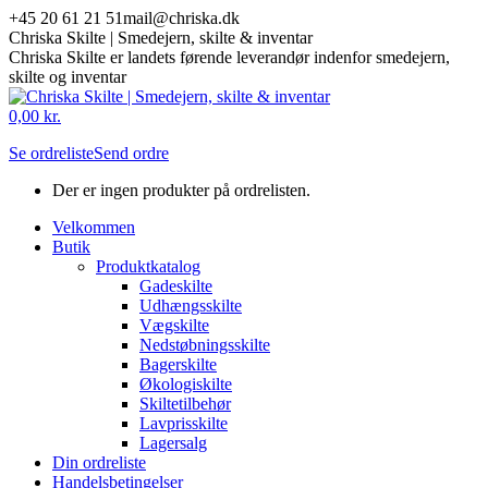
Skip
+45 20 61 21 51
mail@chriska.dk
to
Chriska Skilte | Smedejern, skilte & inventar
content
Chriska Skilte er landets førende leverandør indenfor smedejern,
skilte og inventar
Mail
Facebook
0,00
kr.
page
page
Se ordreliste
Send ordre
opens
opens
in
in
Der er ingen produkter på ordrelisten.
new
new
window
window
Velkommen
Butik
Produktkatalog
Gadeskilte
Udhængsskilte
Vægskilte
Nedstøbningsskilte
Bagerskilte
Økologiskilte
Skiltetilbehør
Lavprisskilte
Lagersalg
Din ordreliste
Handelsbetingelser