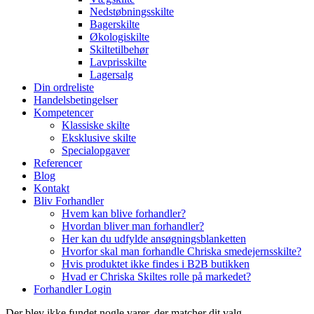
Nedstøbningsskilte
Bagerskilte
Økologiskilte
Skiltetilbehør
Lavprisskilte
Lagersalg
Din ordreliste
Handelsbetingelser
Kompetencer
Klassiske skilte
Eksklusive skilte
Specialopgaver
Referencer
Blog
Kontakt
Bliv Forhandler
Hvem kan blive forhandler?
Hvordan bliver man forhandler?
Her kan du udfylde ansøgningsblanketten
Hvorfor skal man forhandle Chriska smedejernsskilte?
Hvis produktet ikke findes i B2B butikken
Hvad er Chriska Skiltes rolle på markedet?
Forhandler Login
Der blev ikke fundet nogle varer, der matcher dit valg.