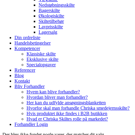
Nedstøbningsskilte
Bagerskilte
Økologiskilte
Skiltetilbehør
Lavprisskilte
Lagersalg
Din ordreliste
Handelsbetingelser
Kompetencer
Klassiske skilte
Eksklusive skilte
Specialopgaver
Referencer
Blog
Kontakt
Bliv Forhandler
Hvem kan blive forhandler?
Hvordan bliver man forhandler?
Her kan du udfylde ansøgningsblanketten
Hvorfor skal man forhandle Chriska smedejernsskilte?
Hvis produktet ikke findes i B2B butikken
Hvad er Chriska Skiltes rolle på markedet?
Forhandler Login
Der blev ikke fundet nogle varer, der matcher dit valg.