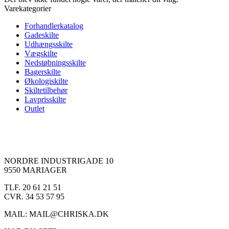
Varekategorier
Forhandlerkatalog
Gadeskilte
Udhængsskilte
Vægskilte
Nedstøbningsskilte
Bagerskilte
Økologiskilte
Skiltetilbehør
Lavprisskilte
Outlet
NORDRE INDUSTRIGADE 10
9550 MARIAGER
TLF. 20 61 21 51
CVR. 34 53 57 95
MAIL: MAIL@CHRISKA.DK