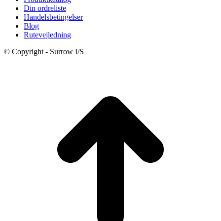
1.530,00 kr..
1.200,00 kr..
Din ordreliste
Handelsbetingelser
Blog
Rutevejledning
© Copyright - Surrow I/S
t
T