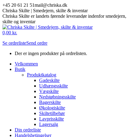
Skip
+45 20 61 21 51
mail@chriska.dk
to
Chriska Skilte | Smedejern, skilte & inventar
content
Chriska Skilte er landets førende leverandør indenfor smedejern,
skilte og inventar
Mail
Facebook
0,00
kr.
page
page
Se ordreliste
Send ordre
opens
opens
in
in
Der er ingen produkter på ordrelisten.
new
new
window
window
Velkommen
Butik
Produktkatalog
Gadeskilte
Udhængsskilte
Vægskilte
Nedstøbningsskilte
Bagerskilte
Økologiskilte
Skiltetilbehør
Lavprisskilte
Lagersalg
Din ordreliste
Handelsbetingelser