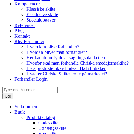
Kompetencer
Klassiske skilte
Eksklusive skilte
Specialopgaver
Referencer
Blog
Kontakt
Bliv Forhandler
Hvem kan blive forhandler?
Hvordan bliver man forhandler?
Her kan du udfylde ansøgningsblanketten
Hvorfor skal man forhandle Chriska smedejernsskilte?
Hvis produktet ikke findes i B2B butikken
Hvad er Chriska Skiltes rolle på markedet?
Forhandler Login
Search:
Velkommen
Butik
Produktkatalog
Gadeskilte
Udhængsskilte
Vægskilte