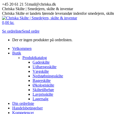
Skip
+45 20 61 21 51
mail@chriska.dk
to
Chriska Skilte | Smedejern, skilte & inventar
content
Chriska Skilte er landets førende leverandør indenfor smedejern, skilt
Mail
Facebook
0,00
kr.
page
page
Se ordreliste
Send ordre
opens
opens
in
in
Der er ingen produkter på ordrelisten.
new
new
window
window
Velkommen
Butik
Produktkatalog
Gadeskilte
Udhængsskilte
Vægskilte
Nedstøbningsskilte
Bagerskilte
Økologiskilte
Skiltetilbehør
Lavprisskilte
Lagersalg
Din ordreliste
Handelsbetingelser
Kompetencer