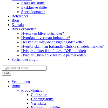
Klassiske skilte
Eksklusive skilte
Specialopgaver
Referencer
Blog
Kontakt
Bliv Forhandler
Hvem kan blive forhandler?
Hvordan bliver man forhandler?
Her kan du udfylde ansøgningsblanketten
Hvorfor skal man forhandle Chriska smedejernsskilte?
Hvis produktet ikke findes i B2B butikken
Hvad er Chriska Skiltes rolle på markedet?
Forhandler Login
Search:
Velkommen
Butik
Produktkatalog
Gadeskilte
Udhængsskilte
Vægskilte
Nedstøbningsskilte