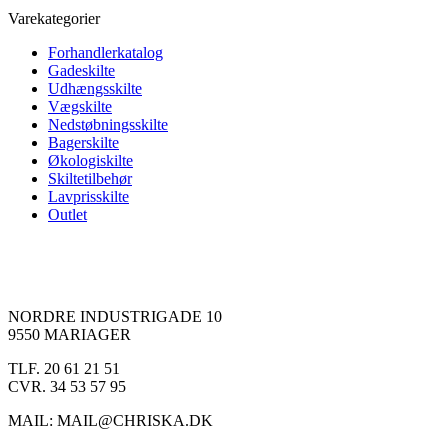
Varekategorier
Forhandlerkatalog
Gadeskilte
Udhængsskilte
Vægskilte
Nedstøbningsskilte
Bagerskilte
Økologiskilte
Skiltetilbehør
Lavprisskilte
Outlet
NORDRE INDUSTRIGADE 10
9550 MARIAGER
TLF. 20 61 21 51
CVR. 34 53 57 95
MAIL: MAIL@CHRISKA.DK