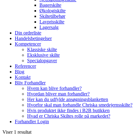
Bagerskilte
Økologiskilte
Skiltetilbehør
Lavprisskilte
Lagersalg
Din ordreliste
Handelsbetingelser
Kompetencer
Klassiske skilte
Eksklusive skilte
Specialopgaver
Referencer
Blog
Kontakt
Bliv Forhandler
Hvem kan blive forhandler?
Hvordan bliver man forhandler?
Her kan du udfylde ansøgningsblanketten
Hvorfor skal man forhandle Chriska smedejernsskilte?
Hvis produktet ikke findes i B2B butikken
Hvad er Chriska Skiltes rolle på markedet?
Forhandler Login
Viser 1 resultat