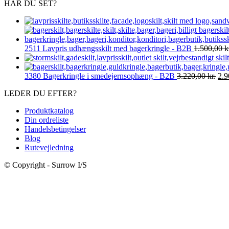
HAR DU SET?
2511 Lavpris udhængsskilt med bagerkringle - B2B
1.500,00
k
De
3380 Bagerkringle i smedejernsophæng - B2B
3.220,00
kr.
2.
opr
LEDER DU EFTER?
pris
var
Produktkatalog
3.2
Din ordreliste
Handelsbetingelser
Blog
Rutevejledning
© Copyright - Surrow I/S