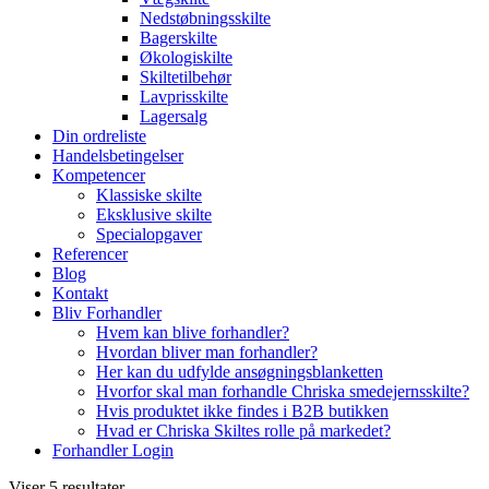
Nedstøbningsskilte
Bagerskilte
Økologiskilte
Skiltetilbehør
Lavprisskilte
Lagersalg
Din ordreliste
Handelsbetingelser
Kompetencer
Klassiske skilte
Eksklusive skilte
Specialopgaver
Referencer
Blog
Kontakt
Bliv Forhandler
Hvem kan blive forhandler?
Hvordan bliver man forhandler?
Her kan du udfylde ansøgningsblanketten
Hvorfor skal man forhandle Chriska smedejernsskilte?
Hvis produktet ikke findes i B2B butikken
Hvad er Chriska Skiltes rolle på markedet?
Forhandler Login
Viser 5 resultater