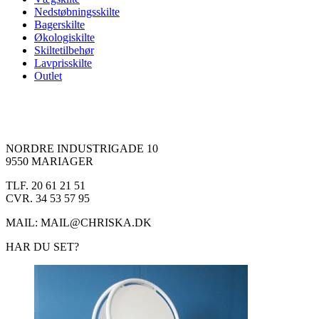
Nedstøbningsskilte
Bagerskilte
Økologiskilte
Skiltetilbehør
Lavprisskilte
Outlet
NORDRE INDUSTRIGADE 10
9550 MARIAGER
TLF. 20 61 21 51
CVR. 34 53 57 95
MAIL: MAIL@CHRISKA.DK
HAR DU SET?