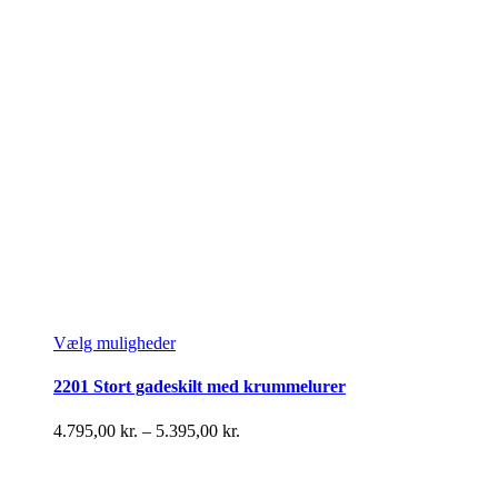
Dette
Vælg muligheder
vare
har
2201 Stort gadeskilt med krummelurer
flere
varianter.
Prisinterval:
4.795,00
kr.
–
5.395,00
kr.
Mulighederne
4.795,00 kr.
kan
til
vælges
5.395,00 kr.