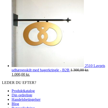
pris
pris
var:
er:
1.169,00 kr..
869,00 kr..
2510 Lavpris
udhængsskilt med bagerkringle - B2B
1.300,00
kr.
Den
Den
1.000,00
kr.
oprindelige
aktuelle
LEDER DU EFTER?
pris
pris
var:
er:
Produktkatalog
1.300,00 kr..
1.000,00 kr..
Din ordreliste
Handelsbetingelser
Blog