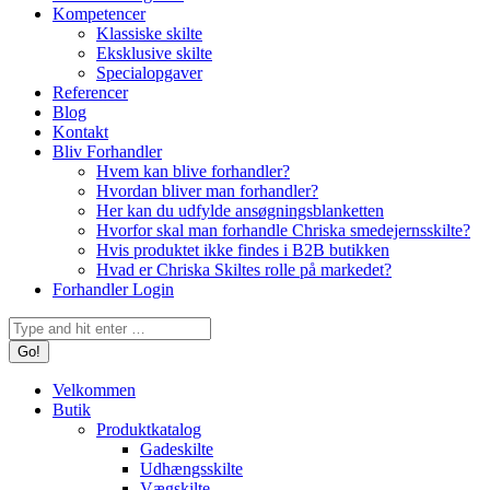
Kompetencer
Klassiske skilte
Eksklusive skilte
Specialopgaver
Referencer
Blog
Kontakt
Bliv Forhandler
Hvem kan blive forhandler?
Hvordan bliver man forhandler?
Her kan du udfylde ansøgningsblanketten
Hvorfor skal man forhandle Chriska smedejernsskilte?
Hvis produktet ikke findes i B2B butikken
Hvad er Chriska Skiltes rolle på markedet?
Forhandler Login
Search:
Velkommen
Butik
Produktkatalog
Gadeskilte
Udhængsskilte
Vægskilte