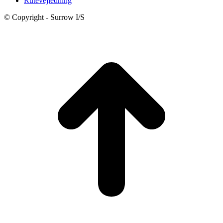
Rutevejledning
© Copyright - Surrow I/S
t
T