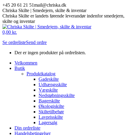
Skip
+45 20 61 21 51
mail@chriska.dk
to
Chriska Skilte | Smedejern, skilte & inventar
content
Chriska Skilte er landets førende leverandør indenfor smedejern,
skilte og inventar
Mail
Facebook
0,00
kr.
page
page
Se ordreliste
Send ordre
opens
opens
in
in
Der er ingen produkter på ordrelisten.
new
new
window
window
Velkommen
Butik
Produktkatalog
Gadeskilte
Udhængsskilte
Vægskilte
Nedstøbningsskilte
Bagerskilte
Økologiskilte
Skiltetilbehør
Lavprisskilte
Lagersalg
Din ordreliste
Handelsbetingelser