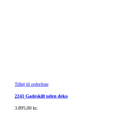
på
varesiden
Tilføj til ordreliste
2241 Gadeskilt uden deko
3.895,00
kr.