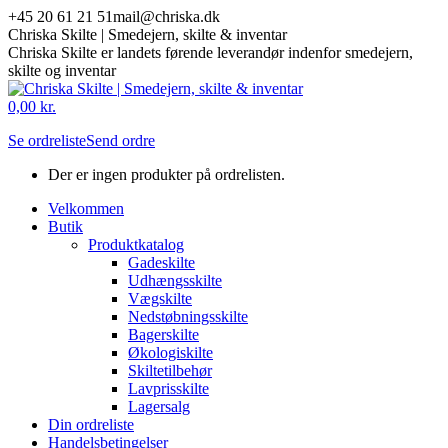
Skip
+45 20 61 21 51
mail@chriska.dk
to
Chriska Skilte | Smedejern, skilte & inventar
content
Chriska Skilte er landets førende leverandør indenfor smedejern,
skilte og inventar
Mail
Facebook
0,00
kr.
page
page
Se ordreliste
Send ordre
opens
opens
in
in
Der er ingen produkter på ordrelisten.
new
new
window
window
Velkommen
Butik
Produktkatalog
Gadeskilte
Udhængsskilte
Vægskilte
Nedstøbningsskilte
Bagerskilte
Økologiskilte
Skiltetilbehør
Lavprisskilte
Lagersalg
Din ordreliste
Handelsbetingelser