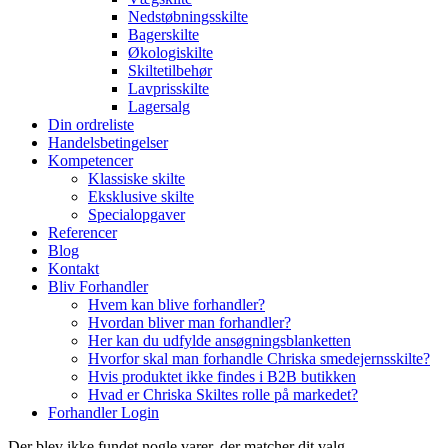
Nedstøbningsskilte
Bagerskilte
Økologiskilte
Skiltetilbehør
Lavprisskilte
Lagersalg
Din ordreliste
Handelsbetingelser
Kompetencer
Klassiske skilte
Eksklusive skilte
Specialopgaver
Referencer
Blog
Kontakt
Bliv Forhandler
Hvem kan blive forhandler?
Hvordan bliver man forhandler?
Her kan du udfylde ansøgningsblanketten
Hvorfor skal man forhandle Chriska smedejernsskilte?
Hvis produktet ikke findes i B2B butikken
Hvad er Chriska Skiltes rolle på markedet?
Forhandler Login
Der blev ikke fundet nogle varer, der matcher dit valg.