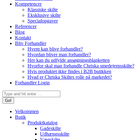
Kompetencer
Klassiske skilte
Eksklusive skilte
Specialopgaver
Referencer
Blog
Kontakt
Bliv Forhandler
Hvem kan blive forhandler?
Hvordan bliver man forhandler?
Her kan du udfylde ansøgningsblanketten
Hvorfor skal man forhandle Chriska smedejernsskilte?
Hvis produktet ikke findes i B2B butikken
Hvad er Chriska Skiltes rolle på markedet?
Forhandler Login
Search:
Velkommen
Butik
Produktkatalog
Gadeskilte
Udhængsskilte
Vægskilte