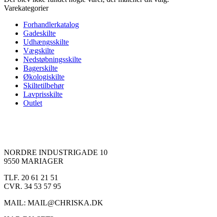
Varekategorier
Forhandlerkatalog
Gadeskilte
Udhængsskilte
Vægskilte
Nedstøbningsskilte
Bagerskilte
Økologiskilte
Skiltetilbehør
Lavprisskilte
Outlet
NORDRE INDUSTRIGADE 10
9550 MARIAGER
TLF. 20 61 21 51
CVR. 34 53 57 95
MAIL: MAIL@CHRISKA.DK