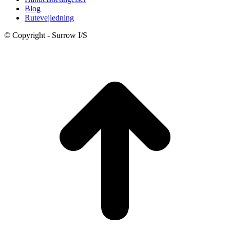
Blog
Rutevejledning
© Copyright - Surrow I/S
t
T