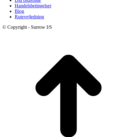
Din ordreliste
Handelsbetingelser
Blog
Rutevejledning
© Copyright - Surrow I/S
t
T