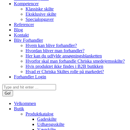
Kompetencer
Klassiske skilte
Eksklusive skilte
Specialopgaver
Referencer
Blog
Kontakt
Bliv Forhandler
Hvem kan blive forhandler?
Hvordan bliver man forhandler?
Her kan du udfylde ansøgningsblanketten
Hvorfor skal man forhandle Chriska smedejernsskilte?
Hvis produktet ikke findes i B2B butikken
Hvad er Chriska Skiltes rolle på markedet?
Forhandler Login
Search:
Velkommen
Butik
Produktkatalog
Gadeskilte
Udhængsskilte
Vægskilte