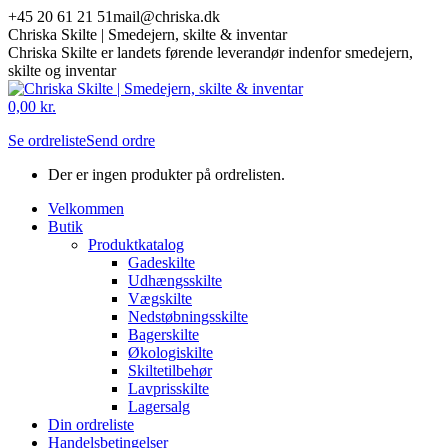
Skip
+45 20 61 21 51
mail@chriska.dk
to
Chriska Skilte | Smedejern, skilte & inventar
content
Chriska Skilte er landets førende leverandør indenfor smedejern,
skilte og inventar
Mail
Facebook
0,00
kr.
page
page
Se ordreliste
Send ordre
opens
opens
in
in
Der er ingen produkter på ordrelisten.
new
new
window
window
Velkommen
Butik
Produktkatalog
Gadeskilte
Udhængsskilte
Vægskilte
Nedstøbningsskilte
Bagerskilte
Økologiskilte
Skiltetilbehør
Lavprisskilte
Lagersalg
Din ordreliste
Handelsbetingelser