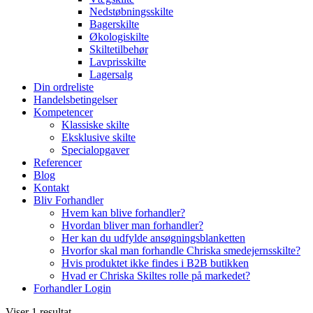
Nedstøbningsskilte
Bagerskilte
Økologiskilte
Skiltetilbehør
Lavprisskilte
Lagersalg
Din ordreliste
Handelsbetingelser
Kompetencer
Klassiske skilte
Eksklusive skilte
Specialopgaver
Referencer
Blog
Kontakt
Bliv Forhandler
Hvem kan blive forhandler?
Hvordan bliver man forhandler?
Her kan du udfylde ansøgningsblanketten
Hvorfor skal man forhandle Chriska smedejernsskilte?
Hvis produktet ikke findes i B2B butikken
Hvad er Chriska Skiltes rolle på markedet?
Forhandler Login
Viser 1 resultat