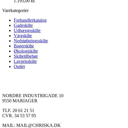
1.195,00
kr.
Varekategorier
Forhandlerkatalog
Gadeskilte
Udhængsskilte
Vægskilte
Nedstøbningsskilte
Bagerskilte
Økologiskilte
Skiltetilbehør
Lavprisskilte
Outlet
NORDRE INDUSTRIGADE 10
9550 MARIAGER
TLF. 20 61 21 51
CVR. 34 53 57 95
MAIL: MAIL@CHRISKA.DK