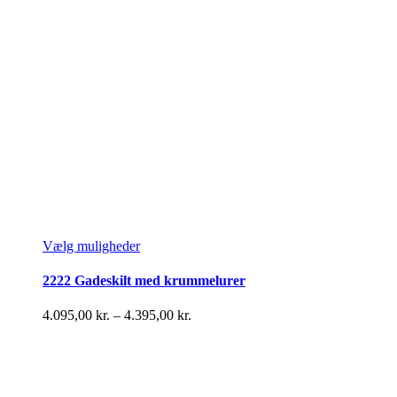
Dette
Vælg muligheder
vare
har
2222 Gadeskilt med krummelurer
flere
varianter.
Prisinterval:
4.095,00
kr.
–
4.395,00
kr.
Mulighederne
4.095,00 kr.
kan
til
vælges
4.395,00 kr.
på
varesiden