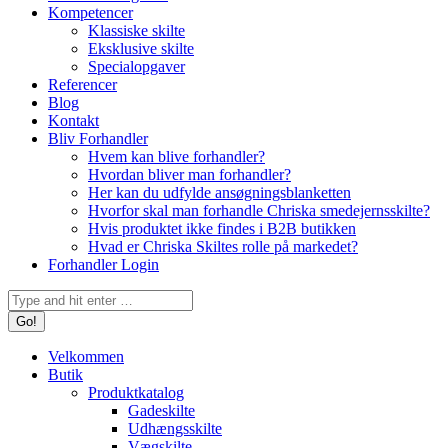
Kompetencer
Klassiske skilte
Eksklusive skilte
Specialopgaver
Referencer
Blog
Kontakt
Bliv Forhandler
Hvem kan blive forhandler?
Hvordan bliver man forhandler?
Her kan du udfylde ansøgningsblanketten
Hvorfor skal man forhandle Chriska smedejernsskilte?
Hvis produktet ikke findes i B2B butikken
Hvad er Chriska Skiltes rolle på markedet?
Forhandler Login
Search:
Velkommen
Butik
Produktkatalog
Gadeskilte
Udhængsskilte
Vægskilte