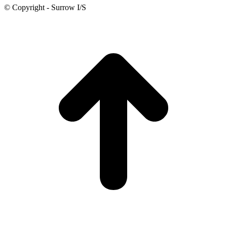
© Copyright - Surrow I/S
t
T