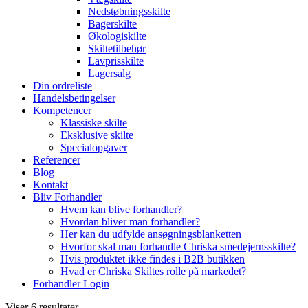
Nedstøbningsskilte
Bagerskilte
Økologiskilte
Skiltetilbehør
Lavprisskilte
Lagersalg
Din ordreliste
Handelsbetingelser
Kompetencer
Klassiske skilte
Eksklusive skilte
Specialopgaver
Referencer
Blog
Kontakt
Bliv Forhandler
Hvem kan blive forhandler?
Hvordan bliver man forhandler?
Her kan du udfylde ansøgningsblanketten
Hvorfor skal man forhandle Chriska smedejernsskilte?
Hvis produktet ikke findes i B2B butikken
Hvad er Chriska Skiltes rolle på markedet?
Forhandler Login
Viser 6 resultater