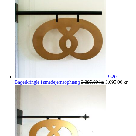
3320
Den
De
Bagerkringle i smedejernsophæng
3.395,00
kr.
3.095,00
kr.
oprindelige
aktu
pris
pris
var:
er:
3.395,00 kr..
3.09