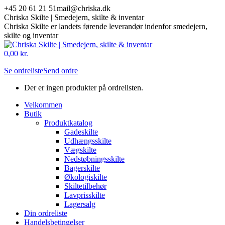
Skip
+45 20 61 21 51
mail@chriska.dk
to
Chriska Skilte | Smedejern, skilte & inventar
content
Chriska Skilte er landets førende leverandør indenfor smedejern,
skilte og inventar
Mail
Facebook
0,00
kr.
page
page
Se ordreliste
Send ordre
opens
opens
in
in
Der er ingen produkter på ordrelisten.
new
new
window
window
Velkommen
Butik
Produktkatalog
Gadeskilte
Udhængsskilte
Vægskilte
Nedstøbningsskilte
Bagerskilte
Økologiskilte
Skiltetilbehør
Lavprisskilte
Lagersalg
Din ordreliste
Handelsbetingelser