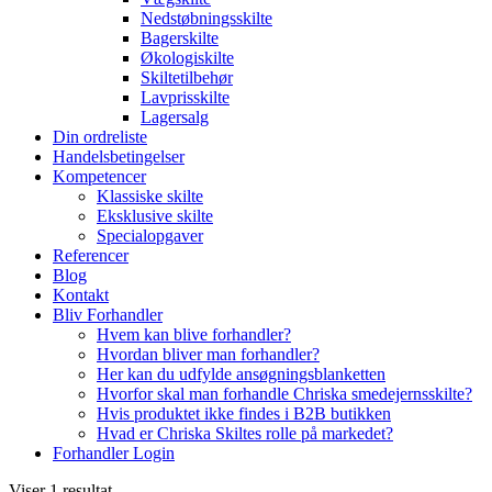
Nedstøbningsskilte
Bagerskilte
Økologiskilte
Skiltetilbehør
Lavprisskilte
Lagersalg
Din ordreliste
Handelsbetingelser
Kompetencer
Klassiske skilte
Eksklusive skilte
Specialopgaver
Referencer
Blog
Kontakt
Bliv Forhandler
Hvem kan blive forhandler?
Hvordan bliver man forhandler?
Her kan du udfylde ansøgningsblanketten
Hvorfor skal man forhandle Chriska smedejernsskilte?
Hvis produktet ikke findes i B2B butikken
Hvad er Chriska Skiltes rolle på markedet?
Forhandler Login
Viser 1 resultat