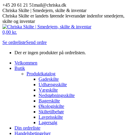
Skip
+45 20 61 21 51
mail@chriska.dk
to
Chriska Skilte | Smedejern, skilte & inventar
content
Chriska Skilte er landets førende leverandør indenfor smedejern,
skilte og inventar
Mail
Facebook
0,00
kr.
page
page
Se ordreliste
Send ordre
opens
opens
in
in
Der er ingen produkter på ordrelisten.
new
new
window
window
Velkommen
Butik
Produktkatalog
Gadeskilte
Udhængsskilte
Vægskilte
Nedstøbningsskilte
Bagerskilte
Økologiskilte
Skiltetilbehør
Lavprisskilte
Lagersalg
Din ordreliste
Handelsbetingelser