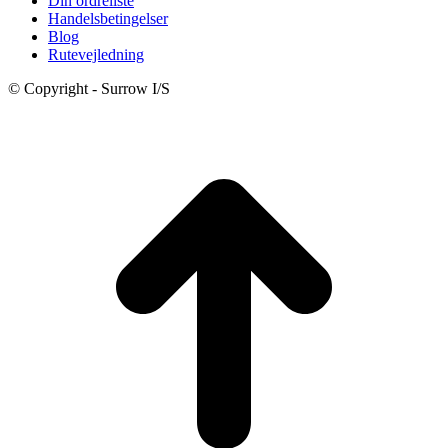
Din ordreliste
Handelsbetingelser
Blog
Rutevejledning
© Copyright - Surrow I/S
t
T