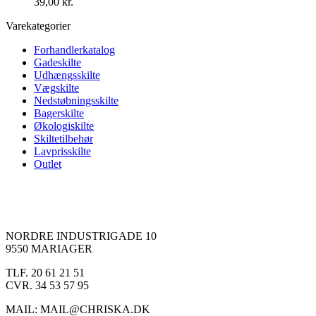
39,00
kr.
Varekategorier
Forhandlerkatalog
Gadeskilte
Udhængsskilte
Vægskilte
Nedstøbningsskilte
Bagerskilte
Økologiskilte
Skiltetilbehør
Lavprisskilte
Outlet
NORDRE INDUSTRIGADE 10
9550 MARIAGER
TLF. 20 61 21 51
CVR. 34 53 57 95
MAIL: MAIL@CHRISKA.DK