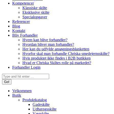
Kompetencer
Klassiske skilte
Eksklusive skilte
Specialopgaver
Referencer
Blog
Kontakt
Bliv Forhandler
Hvem kan blive forhandler?
Hvordan bliver man forhandler?
Her kan du udfylde ansøgningsblanketten
Hvorfor skal man forhandle Chriska smedejernsskilte?
Hvis produktet ikke findes i B2B butikken
Hvad er Chriska Skiltes rolle på markedet?
Forhandler Login
Search:
Velkommen
Butik
Produktkatalog
Gadeskilte
Udhængsskilte
Vægskilte