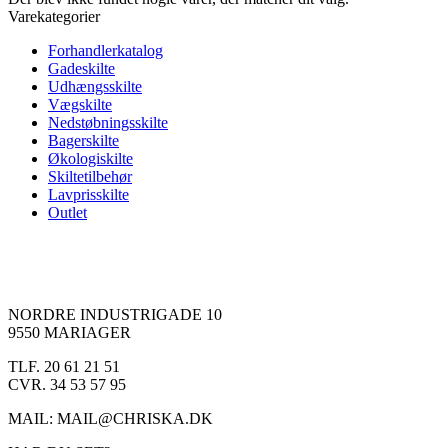
Varekategorier
Forhandlerkatalog
Gadeskilte
Udhængsskilte
Vægskilte
Nedstøbningsskilte
Bagerskilte
Økologiskilte
Skiltetilbehør
Lavprisskilte
Outlet
NORDRE INDUSTRIGADE 10
9550 MARIAGER
TLF. 20 61 21 51
CVR. 34 53 57 95
MAIL: MAIL@CHRISKA.DK