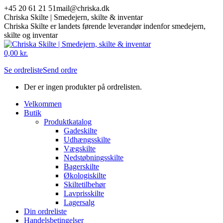
Skip
+45 20 61 21 51
mail@chriska.dk
to
Chriska Skilte | Smedejern, skilte & inventar
content
Chriska Skilte er landets førende leverandør indenfor smedejern,
skilte og inventar
Mail
Facebook
0,00
kr.
page
page
Se ordreliste
Send ordre
opens
opens
in
in
Der er ingen produkter på ordrelisten.
new
new
window
window
Velkommen
Butik
Produktkatalog
Gadeskilte
Udhængsskilte
Vægskilte
Nedstøbningsskilte
Bagerskilte
Økologiskilte
Skiltetilbehør
Lavprisskilte
Lagersalg
Din ordreliste
Handelsbetingelser