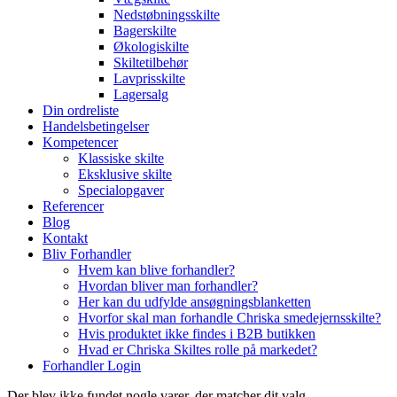
Nedstøbningsskilte
Bagerskilte
Økologiskilte
Skiltetilbehør
Lavprisskilte
Lagersalg
Din ordreliste
Handelsbetingelser
Kompetencer
Klassiske skilte
Eksklusive skilte
Specialopgaver
Referencer
Blog
Kontakt
Bliv Forhandler
Hvem kan blive forhandler?
Hvordan bliver man forhandler?
Her kan du udfylde ansøgningsblanketten
Hvorfor skal man forhandle Chriska smedejernsskilte?
Hvis produktet ikke findes i B2B butikken
Hvad er Chriska Skiltes rolle på markedet?
Forhandler Login
Der blev ikke fundet nogle varer, der matcher dit valg.