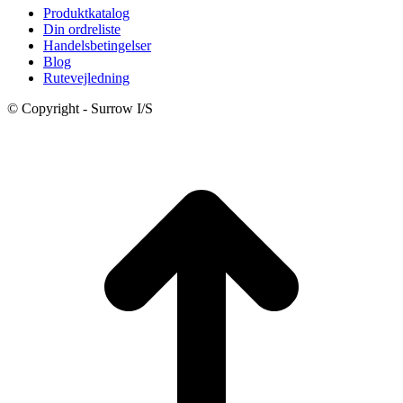
Produktkatalog
2.695,00 kr..
2.395
Din ordreliste
Handelsbetingelser
Blog
Rutevejledning
© Copyright - Surrow I/S
t
T