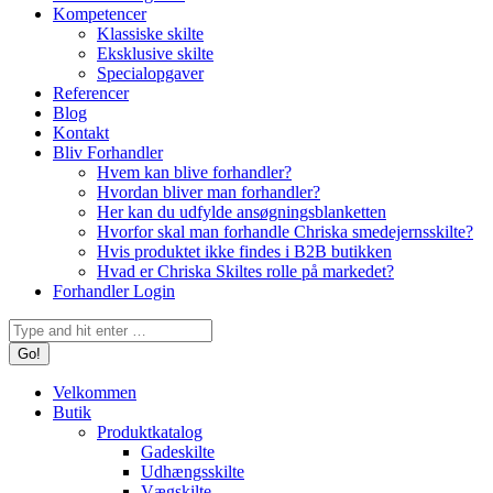
Kompetencer
Klassiske skilte
Eksklusive skilte
Specialopgaver
Referencer
Blog
Kontakt
Bliv Forhandler
Hvem kan blive forhandler?
Hvordan bliver man forhandler?
Her kan du udfylde ansøgningsblanketten
Hvorfor skal man forhandle Chriska smedejernsskilte?
Hvis produktet ikke findes i B2B butikken
Hvad er Chriska Skiltes rolle på markedet?
Forhandler Login
Search:
Velkommen
Butik
Produktkatalog
Gadeskilte
Udhængsskilte
Vægskilte