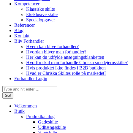
Kompetencer
Klassiske skilte
Eksklusive skilte
Specialopgaver
Referencer
Blog
Kontakt
Bliv Forhandler
Hvem kan blive forhandler?
Hvordan bliver man forhandler?
Her kan du udfylde ansøgningsblanketten
Hvorfor skal man forhandle Chriska smedejernsskilte?
Hvis produktet ikke findes i B2B butikken
Hvad er Chriska Skiltes rolle på markedet?
Forhandler Login
Search:
Velkommen
Butik
Produktkatalog
Gadeskilte
Udhængsskilte
Vægskilte