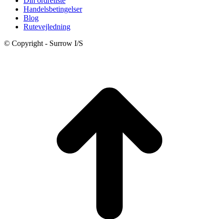
Din ordreliste
Handelsbetingelser
Blog
Rutevejledning
© Copyright - Surrow I/S
t
T