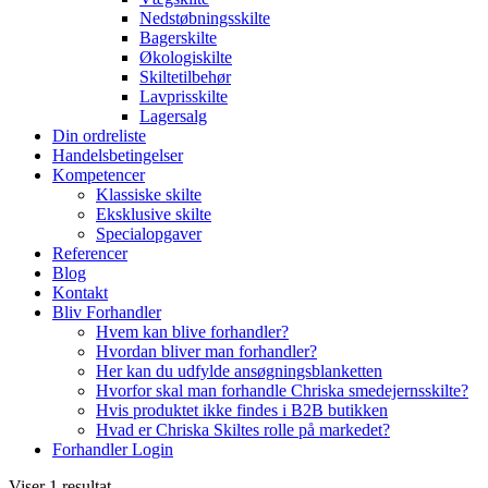
Nedstøbningsskilte
Bagerskilte
Økologiskilte
Skiltetilbehør
Lavprisskilte
Lagersalg
Din ordreliste
Handelsbetingelser
Kompetencer
Klassiske skilte
Eksklusive skilte
Specialopgaver
Referencer
Blog
Kontakt
Bliv Forhandler
Hvem kan blive forhandler?
Hvordan bliver man forhandler?
Her kan du udfylde ansøgningsblanketten
Hvorfor skal man forhandle Chriska smedejernsskilte?
Hvis produktet ikke findes i B2B butikken
Hvad er Chriska Skiltes rolle på markedet?
Forhandler Login
Viser 1 resultat