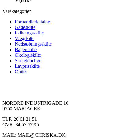
39,00
kr.
Varekategorier
Forhandlerkatalog
Gadeskilte
Udhængsskilte
Vægskilte
Nedstøbningsskilte
Bagerskilte
Økologiskilte
Skiltetilbehør
Lavprisskilte
Outlet
NORDRE INDUSTRIGADE 10
9550 MARIAGER
TLF. 20 61 21 51
CVR. 34 53 57 95
MAIL: MAIL@CHRISKA.DK