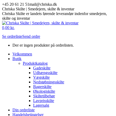
Skip
+45 20 61 21 51
mail@chriska.dk
to
Chriska Skilte | Smedejern, skilte & inventar
content
Chriska Skilte er landets førende leverandør indenfor smedejern,
skilte og inventar
Mail
Facebook
0,00
kr.
page
page
Se ordreliste
Send ordre
opens
opens
in
in
Der er ingen produkter på ordrelisten.
new
new
window
window
Velkommen
Butik
Produktkatalog
Gadeskilte
Udhængsskilte
Vægskilte
Nedstøbningsskilte
Bagerskilte
Økologiskilte
Skiltetilbehør
Lavprisskilte
Lagersalg
Din ordreliste
Handelsbetingelser