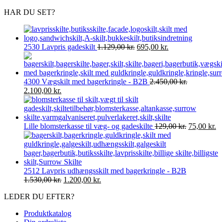
HAR DU SET?
Den
Den
2530 Lavpris gadeskilt
1.129,00
kr.
695,00
kr.
oprindelige
aktuelle
pris
pris
var:
er:
4300 Vægskilt med bagerkringle - B2B
2.450,00
kr.
1.129,00 kr..
695,00 kr..
Den
Den
2.100,00
kr.
oprindelige
aktuelle
pris
pris
var:
er:
2.450,00 kr..
2.100,00 kr..
Den
D
Lille blomsterkasse til væg- og gadeskilte
129,00
kr.
75,00
kr.
oprindelig
ak
pris
pr
var:
er
129,00 kr..
75
2512 Lavpris udhængsskilt med bagerkringle - B2B
Den
Den
1.530,00
kr.
1.200,00
kr.
oprindelige
aktuelle
LEDER DU EFTER?
pris
pris
var:
er:
Produktkatalog
1.530,00 kr..
1.200,00 kr..