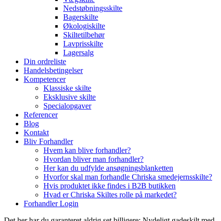
Nedstøbningsskilte
Bagerskilte
Økologiskilte
Skiltetilbehør
Lavprisskilte
Lagersalg
Din ordreliste
Handelsbetingelser
Kompetencer
Klassiske skilte
Eksklusive skilte
Specialopgaver
Referencer
Blog
Kontakt
Bliv Forhandler
Hvem kan blive forhandler?
Hvordan bliver man forhandler?
Her kan du udfylde ansøgningsblanketten
Hvorfor skal man forhandle Chriska smedejernsskilte?
Hvis produktet ikke findes i B2B butikken
Hvad er Chriska Skiltes rolle på markedet?
Forhandler Login
Det her har du garanteret aldrig set billigere: Nydeligt gadeskilt med