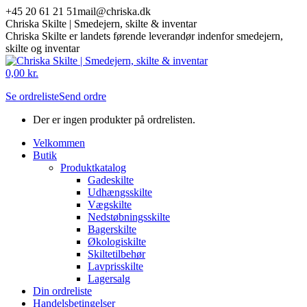
Skip
+45 20 61 21 51
mail@chriska.dk
to
Chriska Skilte | Smedejern, skilte & inventar
content
Chriska Skilte er landets førende leverandør indenfor smedejern,
skilte og inventar
Mail
Facebook
0,00
kr.
page
page
Se ordreliste
Send ordre
opens
opens
in
in
Der er ingen produkter på ordrelisten.
new
new
window
window
Velkommen
Butik
Produktkatalog
Gadeskilte
Udhængsskilte
Vægskilte
Nedstøbningsskilte
Bagerskilte
Økologiskilte
Skiltetilbehør
Lavprisskilte
Lagersalg
Din ordreliste
Handelsbetingelser