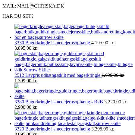
MAIL: MAIL@CHRISKA.DK
HAR DU SET?
3330 Bagerkringle i smedejernsophæng
4.195,00
kr.
Den
Den
3.895,00
kr.
oprindelige
aktuelle
pris
pris
var:
er:
4.195,00 kr..
3.895,00 kr..
2512 Lavpris udhængsskilt med bagerkringle
1.699,00
kr.
Den
Den
1.399,00
kr.
oprindelige
aktuelle
pris
pris
var:
er:
3380 Bagerkringle i smedejernsophæng - B2B
3.220,00
kr.
1.699,00 kr..
1.399,00 kr..
Den
Den
2.900,00
kr.
oprindelige
aktuelle
pris
pris
var:
er:
3.220,00 kr..
2.900,00 kr..
3320 Bagerkringle i smedejernsophæng
3.395,00
kr.
Den
Den
3.095,00
kr.