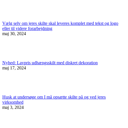
Vælg selv om jeres skilte skal leveres komplet med tekst og logo
eller til videre forarbejdning
maj 30, 2024
Nyhed: Lavpris udhængsskilt med diskret dekoration
maj 17, 2024
Husk at undersøge om I må opsætte skilte på og ved jeres
virksomhed
maj 3, 2024