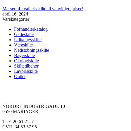
Masser af kvalitetsskilte til vanvittige priser!
april 16, 2024
Varekategorier
Forhandlerkatalog
Gadeskilte
Udhængsskilte
Vægskilte
Nedstøbningsskilte
Bagerskilte
Økologiskilte
Skiltetilbehør
Lavprisskilte
Outlet
NORDRE INDUSTRIGADE 10
9550 MARIAGER
TLF. 20 61 21 51
CVR. 34 53 57 95