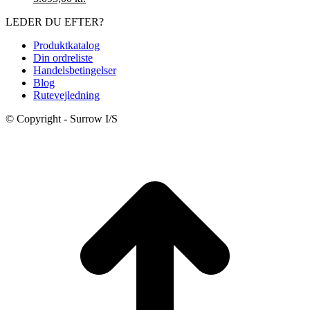
oprindelige
aktuelle
LEDER DU EFTER?
pris
pris
var:
er:
Produktkatalog
3.395,00 kr..
3.095,00 kr..
Din ordreliste
Handelsbetingelser
Blog
Rutevejledning
© Copyright - Surrow I/S
t
T