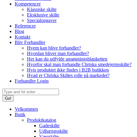
Kompetencer
Klassiske skilte
Eksklusive skilte
Specialopgaver
Referencer
Blog
Kontakt
Bliv Forhandler
Hvem kan blive forhandler?
Hvordan bliver man forhandler?
Her kan du udfylde ansøgningsblanketten
Hvorfor skal man forhandle Chriska smedejernsskilte?
Hvis produktet ikke findes i B2B butikken
Hvad er Chriska Skiltes rolle på markedet?
Forhandler Login
Search:
Velkommen
Butik
Produktkatalog
Gadeskilte
Udhængsskilte
Vægskilte