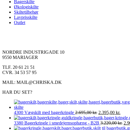
Bagerskilte
Økologiskilte
Skiltetilbehør
Lavprisskilte
Outlet
NORDRE INDUSTRIGADE 10
9550 MARIAGER
TLF. 20 61 21 51
CVR. 34 53 57 95
MAIL: MAIL@CHRISKA.DK
HAR DU SET?
Den
Den
4300 Vægskilt med bagerkringle
2.695,00
kr.
2.395,00
kr.
oprindelige
aktue
pris
pris
De
3380 Bagerkringle i smedejernsophæng - B2B
3.220,00
kr.
2.
var:
er:
opr