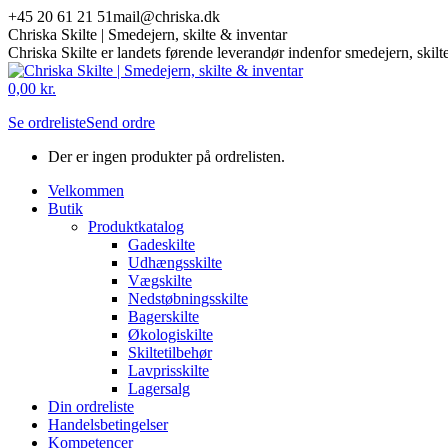
Skip
+45 20 61 21 51
mail@chriska.dk
to
Chriska Skilte | Smedejern, skilte & inventar
content
Chriska Skilte er landets førende leverandør indenfor smedejern, skilt
Mail
Facebook
0,00
kr.
page
page
Se ordreliste
Send ordre
opens
opens
in
in
Der er ingen produkter på ordrelisten.
new
new
window
window
Velkommen
Butik
Produktkatalog
Gadeskilte
Udhængsskilte
Vægskilte
Nedstøbningsskilte
Bagerskilte
Økologiskilte
Skiltetilbehør
Lavprisskilte
Lagersalg
Din ordreliste
Handelsbetingelser
Kompetencer