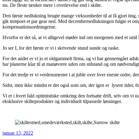
nu. De fleste tænker mere i overlevelse end i skilte.
Den første nedlukning brugte mange virksomheder til at få gjort ting, s
gik tempoet et par gear ned. Med decembernedlukningen fulgte et omgåe
kompensationsordningerne.
Hvorfor er det så, at vi alligevel møder ind om morgenen med et smi
Jo ser I, for det første er vi i skrivende stund sunde og raske.
For det andet er vi jo et oldgammelt firma, og vi har gennemgået adski
har planerne klar til at manøvrere uden om stilstand og om nødvendigt at
For det tredje er vi verdensmestre i at juble over hver eneste ordre, der bl
Sidst, men ikke mindst er det også som om, der igen er lysere tider, for
Vi er i hvert fald optimistiske omkring den fortsatte drift, selv om vi 
eksklusive skilteprodukter og individuelt tilpassede løsninger.
januar 13, 2022