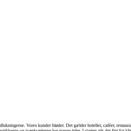
kningerne. Vores kunder bløder. Det gælder hoteller, caféer, restauranter
kkerne og iværksætterne har trange tider. I starten gik det fint for kl