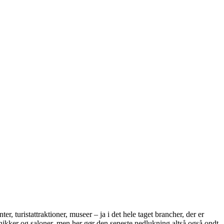
, turistattraktioner, museer – ja i det hele taget brancher, der er
inikker og saloner, men her gør den seneste nedlukning altså også ondt