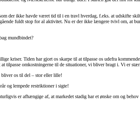
om der ikke havde været tid til i en travl hverdag, f.eks. at udskifte sk
nde fuldt stop for al aktivitet. Nu er der ikke længere tvivl om, at bun
l bag mundbindet?
llige kriser. Tiden har gjort os skarpe til at tilpasse os udefra kommen
 tilpasse omkostningerne til de situationer, vi bliver bragt i. Vi er stær
iver os til del – stor eller lille!
år og lempede restriktioner i sigte!
naturligvis er afhængige af, at markedet stadig har et ønske om og behov f