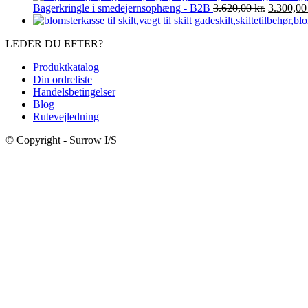
2.695,00 kr..
Den
2.395
pris
Bagerkringle i smedejernsophæng - B2B
3.620,00
kr.
3.300,0
oprindeli
var
pris
3.2
LEDER DU EFTER?
var:
3.620,00 
Produktkatalog
Din ordreliste
Handelsbetingelser
Blog
Rutevejledning
© Copyright - Surrow I/S