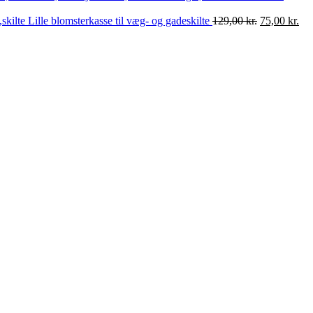
Den
De
Lille blomsterkasse til væg- og gadeskilte
129,00
kr.
75,00
kr.
oprindelige
akt
pris
pri
var:
er:
129,00 kr..
75,
t
T