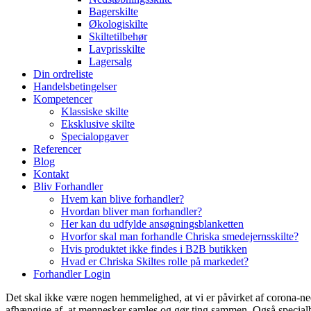
Bagerskilte
Økologiskilte
Skiltetilbehør
Lavprisskilte
Lagersalg
Din ordreliste
Handelsbetingelser
Kompetencer
Klassiske skilte
Eksklusive skilte
Specialopgaver
Referencer
Blog
Kontakt
Bliv Forhandler
Hvem kan blive forhandler?
Hvordan bliver man forhandler?
Her kan du udfylde ansøgningsblanketten
Hvorfor skal man forhandle Chriska smedejernsskilte?
Hvis produktet ikke findes i B2B butikken
Hvad er Chriska Skiltes rolle på markedet?
Forhandler Login
Det skal ikke være nogen hemmelighed, at vi er påvirket af corona-nedlu
afhængige af, at mennesker samles og gør ting sammen. Også specialbuti