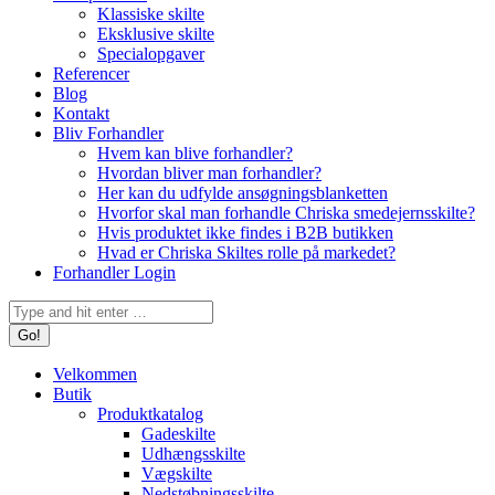
Klassiske skilte
Eksklusive skilte
Specialopgaver
Referencer
Blog
Kontakt
Bliv Forhandler
Hvem kan blive forhandler?
Hvordan bliver man forhandler?
Her kan du udfylde ansøgningsblanketten
Hvorfor skal man forhandle Chriska smedejernsskilte?
Hvis produktet ikke findes i B2B butikken
Hvad er Chriska Skiltes rolle på markedet?
Forhandler Login
Search:
Velkommen
Butik
Produktkatalog
Gadeskilte
Udhængsskilte
Vægskilte
Nedstøbningsskilte