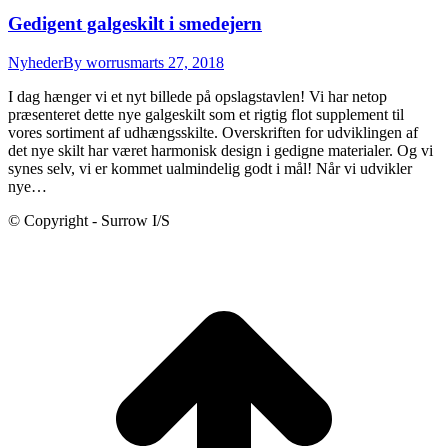
Gedigent galgeskilt i smedejern
Nyheder
By
worrus
marts 27, 2018
I dag hænger vi et nyt billede på opslagstavlen! Vi har netop
præsenteret dette nye galgeskilt som et rigtig flot supplement til
vores sortiment af udhængsskilte. Overskriften for udviklingen af
det nye skilt har været harmonisk design i gedigne materialer. Og vi
synes selv, vi er kommet ualmindelig godt i mål! Når vi udvikler
nye…
© Copyright - Surrow I/S
t
T