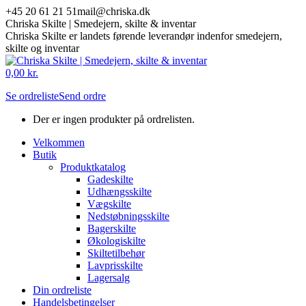
Skip
+45 20 61 21 51
mail@chriska.dk
to
Chriska Skilte | Smedejern, skilte & inventar
content
Chriska Skilte er landets førende leverandør indenfor smedejern,
skilte og inventar
Mail
Facebook
0,00
kr.
page
page
Se ordreliste
Send ordre
opens
opens
in
in
Der er ingen produkter på ordrelisten.
new
new
window
window
Velkommen
Butik
Produktkatalog
Gadeskilte
Udhængsskilte
Vægskilte
Nedstøbningsskilte
Bagerskilte
Økologiskilte
Skiltetilbehør
Lavprisskilte
Lagersalg
Din ordreliste
Handelsbetingelser