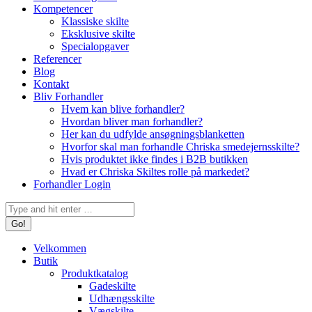
Kompetencer
Klassiske skilte
Eksklusive skilte
Specialopgaver
Referencer
Blog
Kontakt
Bliv Forhandler
Hvem kan blive forhandler?
Hvordan bliver man forhandler?
Her kan du udfylde ansøgningsblanketten
Hvorfor skal man forhandle Chriska smedejernsskilte?
Hvis produktet ikke findes i B2B butikken
Hvad er Chriska Skiltes rolle på markedet?
Forhandler Login
Search:
Velkommen
Butik
Produktkatalog
Gadeskilte
Udhængsskilte
Vægskilte