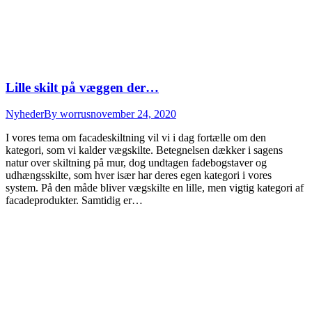
Lille skilt på væggen der…
Nyheder
By
worrus
november 24, 2020
I vores tema om facadeskiltning vil vi i dag fortælle om den
kategori, som vi kalder vægskilte. Betegnelsen dækker i sagens
natur over skiltning på mur, dog undtagen fadebogstaver og
udhængsskilte, som hver især har deres egen kategori i vores
system. På den måde bliver vægskilte en lille, men vigtig kategori af
facadeprodukter. Samtidig er…