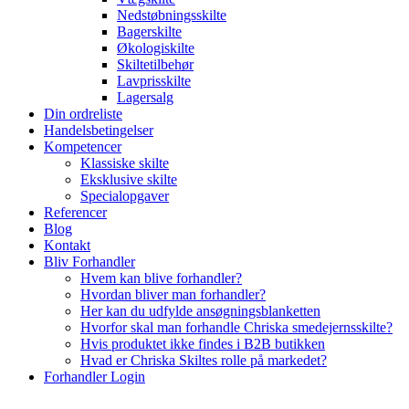
Nedstøbningsskilte
Bagerskilte
Økologiskilte
Skiltetilbehør
Lavprisskilte
Lagersalg
Din ordreliste
Handelsbetingelser
Kompetencer
Klassiske skilte
Eksklusive skilte
Specialopgaver
Referencer
Blog
Kontakt
Bliv Forhandler
Hvem kan blive forhandler?
Hvordan bliver man forhandler?
Her kan du udfylde ansøgningsblanketten
Hvorfor skal man forhandle Chriska smedejernsskilte?
Hvis produktet ikke findes i B2B butikken
Hvad er Chriska Skiltes rolle på markedet?
Forhandler Login