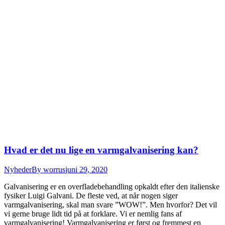
Hvad er det nu lige en varmgalvanisering kan?
Nyheder
By
worrus
juni 29, 2020
Galvanisering er en overfladebehandling opkaldt efter den italienske
fysiker Luigi Galvani. De fleste ved, at når nogen siger
varmgalvanisering, skal man svare ”WOW!”. Men hvorfor? Det vil
vi gerne bruge lidt tid på at forklare. Vi er nemlig fans af
varmgalvanisering! Varmgalvanisering er først og fremmest en