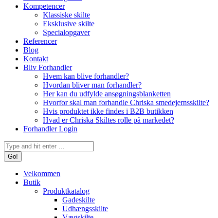
Kompetencer
Klassiske skilte
Eksklusive skilte
Specialopgaver
Referencer
Blog
Kontakt
Bliv Forhandler
Hvem kan blive forhandler?
Hvordan bliver man forhandler?
Her kan du udfylde ansøgningsblanketten
Hvorfor skal man forhandle Chriska smedejernsskilte?
Hvis produktet ikke findes i B2B butikken
Hvad er Chriska Skiltes rolle på markedet?
Forhandler Login
Search:
Velkommen
Butik
Produktkatalog
Gadeskilte
Udhængsskilte
Vægskilte