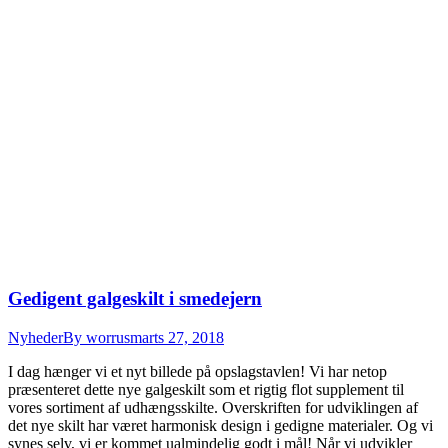
Gedigent galgeskilt i smedejern
Nyheder
By
worrus
marts 27, 2018
I dag hænger vi et nyt billede på opslagstavlen! Vi har netop
præsenteret dette nye galgeskilt som et rigtig flot supplement til
vores sortiment af udhængsskilte. Overskriften for udviklingen af
det nye skilt har været harmonisk design i gedigne materialer. Og vi
synes selv, vi er kommet ualmindelig godt i mål! Når vi udvikler