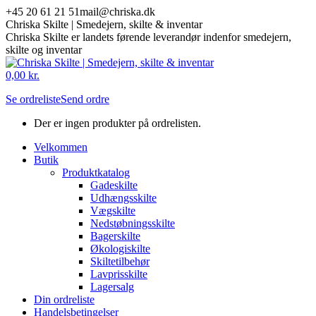
Skip
+45 20 61 21 51
mail@chriska.dk
to
Chriska Skilte | Smedejern, skilte & inventar
content
Chriska Skilte er landets førende leverandør indenfor smedejern,
skilte og inventar
Mail
Facebook
0,00
kr.
page
page
Se ordreliste
Send ordre
opens
opens
in
in
Der er ingen produkter på ordrelisten.
new
new
window
window
Velkommen
Butik
Produktkatalog
Gadeskilte
Udhængsskilte
Vægskilte
Nedstøbningsskilte
Bagerskilte
Økologiskilte
Skiltetilbehør
Lavprisskilte
Lagersalg
Din ordreliste
Handelsbetingelser