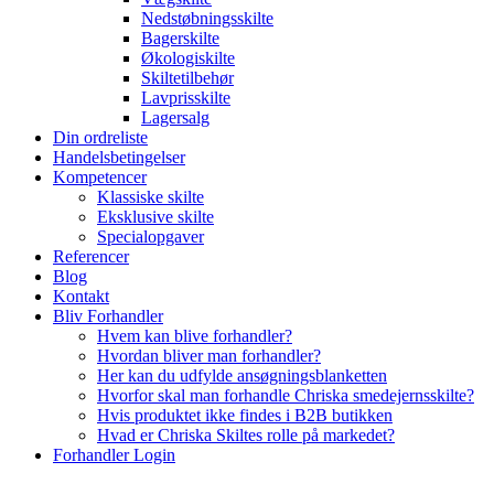
Nedstøbningsskilte
Bagerskilte
Økologiskilte
Skiltetilbehør
Lavprisskilte
Lagersalg
Din ordreliste
Handelsbetingelser
Kompetencer
Klassiske skilte
Eksklusive skilte
Specialopgaver
Referencer
Blog
Kontakt
Bliv Forhandler
Hvem kan blive forhandler?
Hvordan bliver man forhandler?
Her kan du udfylde ansøgningsblanketten
Hvorfor skal man forhandle Chriska smedejernsskilte?
Hvis produktet ikke findes i B2B butikken
Hvad er Chriska Skiltes rolle på markedet?
Forhandler Login