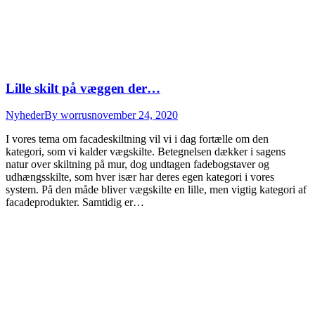
Lille skilt på væggen der…
Nyheder
By
worrus
november 24, 2020
I vores tema om facadeskiltning vil vi i dag fortælle om den
kategori, som vi kalder vægskilte. Betegnelsen dækker i sagens
natur over skiltning på mur, dog undtagen fadebogstaver og
udhængsskilte, som hver især har deres egen kategori i vores
system. På den måde bliver vægskilte en lille, men vigtig kategori af
facadeprodukter. Samtidig er…