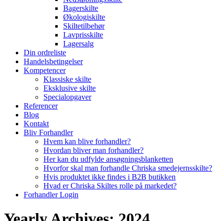
Bagerskilte
Økologiskilte
Skiltetilbehør
Lavprisskilte
Lagersalg
Din ordreliste
Handelsbetingelser
Kompetencer
Klassiske skilte
Eksklusive skilte
Specialopgaver
Referencer
Blog
Kontakt
Bliv Forhandler
Hvem kan blive forhandler?
Hvordan bliver man forhandler?
Her kan du udfylde ansøgningsblanketten
Hvorfor skal man forhandle Chriska smedejernsskilte?
Hvis produktet ikke findes i B2B butikken
Hvad er Chriska Skiltes rolle på markedet?
Forhandler Login
Yearly Archives:
2024