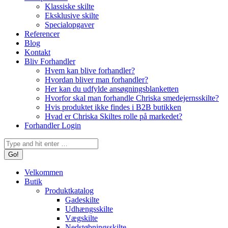
Klassiske skilte
Eksklusive skilte
Specialopgaver
Referencer
Blog
Kontakt
Bliv Forhandler
Hvem kan blive forhandler?
Hvordan bliver man forhandler?
Her kan du udfylde ansøgningsblanketten
Hvorfor skal man forhandle Chriska smedejernsskilte?
Hvis produktet ikke findes i B2B butikken
Hvad er Chriska Skiltes rolle på markedet?
Forhandler Login
Search:
Velkommen
Butik
Produktkatalog
Gadeskilte
Udhængsskilte
Vægskilte
Nedstøbningsskilte