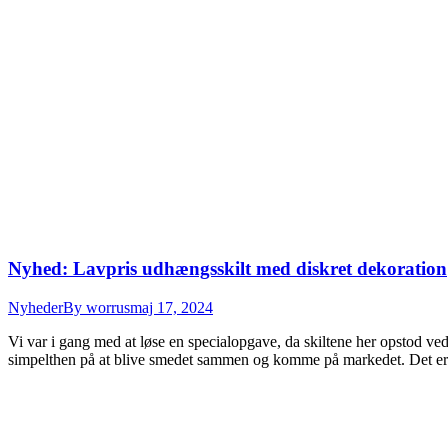
Nyhed: Lavpris udhængsskilt med diskret dekoration
Nyheder
By
worrus
maj 17, 2024
Vi var i gang med at løse en specialopgave, da skiltene her opstod ve
simpelthen på at blive smedet sammen og komme på markedet. Det er