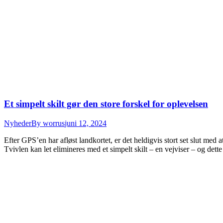
Et simpelt skilt gør den store forskel for oplevelsen
Nyheder
By
worrus
juni 12, 2024
Efter GPS’en har afløst landkortet, er det heldigvis stort set slut med a
Tvivlen kan let elimineres med et simpelt skilt – en vejviser – og de