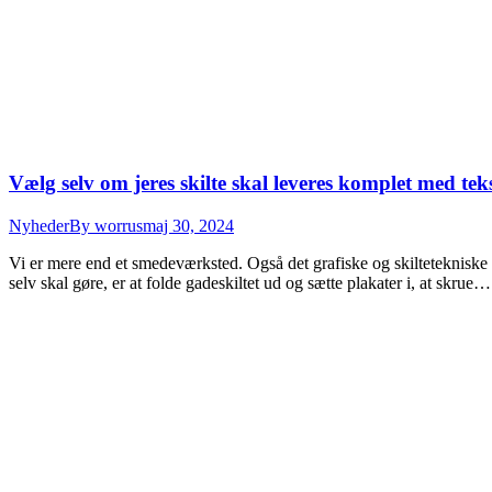
Vælg selv om jeres skilte skal leveres komplet med teks
Nyheder
By
worrus
maj 30, 2024
Vi er mere end et smedeværksted. Også det grafiske og skiltetekniske ar
selv skal gøre, er at folde gadeskiltet ud og sætte plakater i, at skrue…