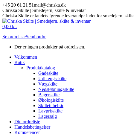
Skip
+45 20 61 21 51
mail@chriska.dk
to
Chriska Skilte | Smedejern, skilte & inventar
content
Chriska Skilte er landets førende leverandør indenfor smedejern, skilt
Mail
Facebook
0,00
kr.
page
page
Se ordreliste
Send ordre
opens
opens
in
in
Der er ingen produkter på ordrelisten.
new
new
window
window
Velkommen
Butik
Produktkatalog
Gadeskilte
Udhængsskilte
Vægskilte
Nedstøbningsskilte
Bagerskilte
Økologiskilte
Skiltetilbehør
Lavprisskilte
Lagersalg
Din ordreliste
Handelsbetingelser
Kompetencer