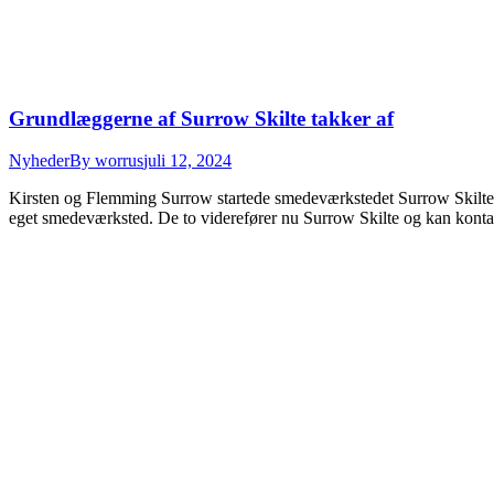
Grundlæggerne af Surrow Skilte takker af
Nyheder
By
worrus
juli 12, 2024
Kirsten og Flemming Surrow startede smedeværkstedet Surrow Skilte til
eget smedeværksted. De to viderefører nu Surrow Skilte og kan kontak