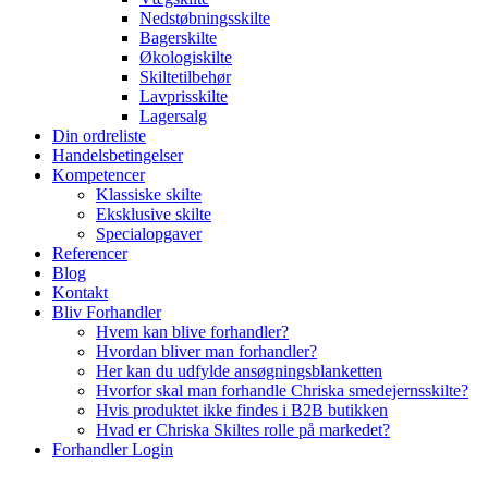
Nedstøbningsskilte
Bagerskilte
Økologiskilte
Skiltetilbehør
Lavprisskilte
Lagersalg
Din ordreliste
Handelsbetingelser
Kompetencer
Klassiske skilte
Eksklusive skilte
Specialopgaver
Referencer
Blog
Kontakt
Bliv Forhandler
Hvem kan blive forhandler?
Hvordan bliver man forhandler?
Her kan du udfylde ansøgningsblanketten
Hvorfor skal man forhandle Chriska smedejernsskilte?
Hvis produktet ikke findes i B2B butikken
Hvad er Chriska Skiltes rolle på markedet?
Forhandler Login