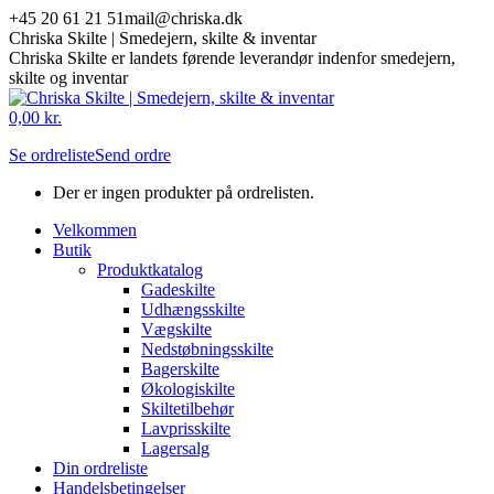
Skip
+45 20 61 21 51
mail@chriska.dk
to
Chriska Skilte | Smedejern, skilte & inventar
content
Chriska Skilte er landets førende leverandør indenfor smedejern,
skilte og inventar
Mail
Facebook
0,00
kr.
page
page
Se ordreliste
Send ordre
opens
opens
in
in
Der er ingen produkter på ordrelisten.
new
new
window
window
Velkommen
Butik
Produktkatalog
Gadeskilte
Udhængsskilte
Vægskilte
Nedstøbningsskilte
Bagerskilte
Økologiskilte
Skiltetilbehør
Lavprisskilte
Lagersalg
Din ordreliste
Handelsbetingelser