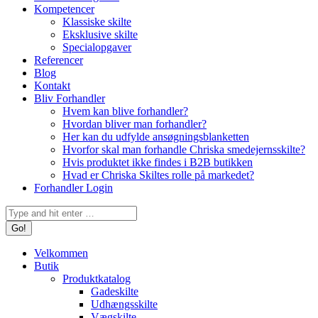
Kompetencer
Klassiske skilte
Eksklusive skilte
Specialopgaver
Referencer
Blog
Kontakt
Bliv Forhandler
Hvem kan blive forhandler?
Hvordan bliver man forhandler?
Her kan du udfylde ansøgningsblanketten
Hvorfor skal man forhandle Chriska smedejernsskilte?
Hvis produktet ikke findes i B2B butikken
Hvad er Chriska Skiltes rolle på markedet?
Forhandler Login
Search:
Velkommen
Butik
Produktkatalog
Gadeskilte
Udhængsskilte
Vægskilte