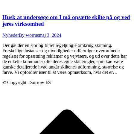
Husk at undersøge om I må opsætte skilte på og ved
jeres virksomhed
Nyheder
By
worrus
maj 3, 2024
Der gælder en stor og filtret regeljungle omkring skiltning.
Forskellige instanser og myndigheder udfærdiger overordnede
regelsæt for opsætning reklamer og vejvisere, og ud over dette har
de enkelte kommuner ofte deres egne skilteregler, som kan være
ganske detaljerede hvad angår skiltenes udformning, størrelse og
farve. Vi opfordrer især til at være opmærksom, hvis det er…
© Copyright - Surrow I/S
t
T