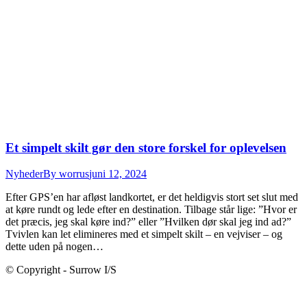
Et simpelt skilt gør den store forskel for oplevelsen
Nyheder
By
worrus
juni 12, 2024
Efter GPS’en har afløst landkortet, er det heldigvis stort set slut med
at køre rundt og lede efter en destination. Tilbage står lige: ”Hvor er
det præcis, jeg skal køre ind?” eller ”Hvilken dør skal jeg ind ad?”
Tvivlen kan let elimineres med et simpelt skilt – en vejviser – og
dette uden på nogen…
© Copyright - Surrow I/S