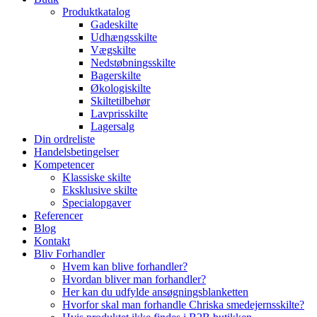
Produktkatalog
Gadeskilte
Udhængsskilte
Vægskilte
Nedstøbningsskilte
Bagerskilte
Økologiskilte
Skiltetilbehør
Lavprisskilte
Lagersalg
Din ordreliste
Handelsbetingelser
Kompetencer
Klassiske skilte
Eksklusive skilte
Specialopgaver
Referencer
Blog
Kontakt
Bliv Forhandler
Hvem kan blive forhandler?
Hvordan bliver man forhandler?
Her kan du udfylde ansøgningsblanketten
Hvorfor skal man forhandle Chriska smedejernsskilte?