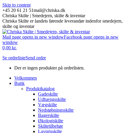
Skip to content
+45 20 61 21 51
mail@chriska.dk
Chriska Skilte | Smedejern, skilte & inventar
Chriska Skilte er landets førende leverandør indenfor smedejern,
skilte og inventar
Mail page opens in new window
Facebook page opens in new
window
0,00
kr.
Se ordreliste
Send ordre
Der er ingen produkter på ordrelisten.
Velkommen
Butik
Produktkatalog
Gadeskilte
Udhængsskilte
Vægskilte
Nedstøbningsskilte
Bagerskilte
Økologiskilte
Skiltetilbehør
Lavprisskilte