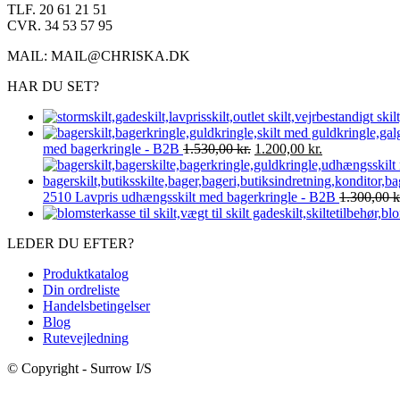
TLF. 20 61 21 51
CVR. 34 53 57 95
MAIL: MAIL@CHRISKA.DK
HAR DU SET?
Den
Den
med bagerkringle - B2B
1.530,00
kr.
1.200,00
kr.
oprindelige
aktuelle
pris
pris
var:
er:
2510 Lavpris udhængsskilt med bagerkringle - B2B
1.300,00
k
1.530,00 kr..
1.200,00 kr..
LEDER DU EFTER?
Produktkatalog
Din ordreliste
Handelsbetingelser
Blog
Rutevejledning
© Copyright - Surrow I/S