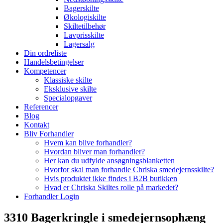
Bagerskilte
Økologiskilte
Skiltetilbehør
Lavprisskilte
Lagersalg
Din ordreliste
Handelsbetingelser
Kompetencer
Klassiske skilte
Eksklusive skilte
Specialopgaver
Referencer
Blog
Kontakt
Bliv Forhandler
Hvem kan blive forhandler?
Hvordan bliver man forhandler?
Her kan du udfylde ansøgningsblanketten
Hvorfor skal man forhandle Chriska smedejernsskilte?
Hvis produktet ikke findes i B2B butikken
Hvad er Chriska Skiltes rolle på markedet?
Forhandler Login
3310 Bagerkringle i smedejernsophæng