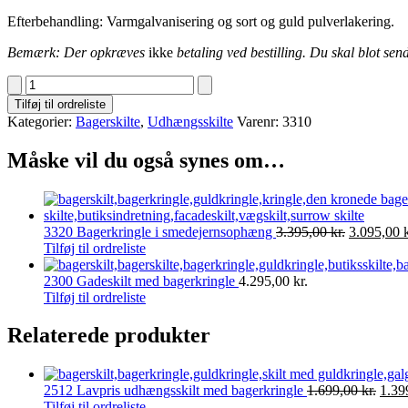
Efterbehandling: Varmgalvanisering og sort og guld pulverlakering.
Bemærk: Der opkræves
ikke
betaling ved bestilling. Du skal blot sen
3310
Bagerkringle
Tilføj til ordreliste
i
Kategorier:
Bagerskilte
,
Udhængsskilte
Varenr:
3310
smedejernsophæng
antal
Måske vil du også synes om…
Den
3320 Bagerkringle i smedejernsophæng
3.395,00
kr.
3.095,00
oprindelig
Tilføj til ordreliste
pris
var:
2300 Gadeskilt med bagerkringle
4.295,00
kr.
3.395,00 k
Tilføj til ordreliste
Relaterede produkter
Den
2512 Lavpris udhængsskilt med bagerkringle
1.699,00
kr.
1.39
opri
Tilføj til ordreliste