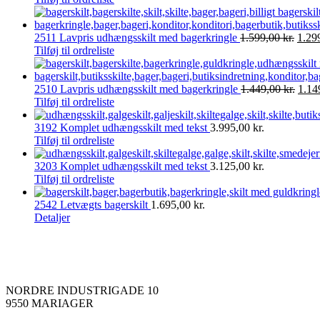
pris
var:
Den
1.699
2511 Lavpris udhængsskilt med bagerkringle
1.599,00
kr.
1.29
oprin
Tilføj til ordreliste
pris
var:
1.599
Den
2510 Lavpris udhængsskilt med bagerkringle
1.449,00
kr.
1.14
opri
Tilføj til ordreliste
pris
var:
3192 Komplet udhængsskilt med tekst
3.995,00
kr.
1.449
Tilføj til ordreliste
3203 Komplet udhængsskilt med tekst
3.125,00
kr.
Tilføj til ordreliste
2542 Letvægts bagerskilt
1.695,00
kr.
Detaljer
NORDRE INDUSTRIGADE 10
9550 MARIAGER