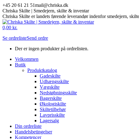
Skip
+45 20 61 21 51
mail@chriska.dk
to
Chriska Skilte | Smedejern, skilte & inventar
content
Chriska Skilte er landets førende leverandør indenfor smedejern, skilt
Mail
Facebook
0,00
kr.
page
page
Se ordreliste
Send ordre
opens
opens
in
in
Der er ingen produkter på ordrelisten.
new
new
window
window
Velkommen
Butik
Produktkatalog
Gadeskilte
Udhængsskilte
Vægskilte
Nedstøbningsskilte
Bagerskilte
Økologiskilte
Skiltetilbehør
Lavprisskilte
Lagersalg
Din ordreliste
Handelsbetingelser
Kompetencer