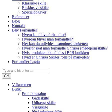
Klassiske skilte
Eksklusive skilte
Specialopgaver
Referencer
Blog
Kontakt
Bliv Forhandler
Hvem kan blive forhandler?
Hvordan bliver man forhandler?
Her kan du udfylde ansøgningsblanketten
Hvorfor skal man forhandle Chriska smedejernsskilte?
Hvis produktet ikke findes i B2B butikken
Hvad er Chriska Skiltes rolle på markedet?
Forhandler Login
Search:
Velkommen
Butik
Produktkatalog
Gadeskilte
Udhængsskilte
Vægskilte
Nedstøbningsskilte