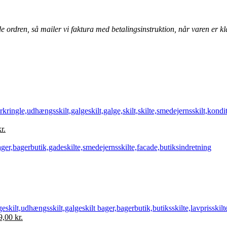
de ordren, så mailer vi faktura med betalingsinstruktion, når varen er kla
Den
kr.
e
aktuelle
pris
er:
r..
3.095,00 kr..
Den
9,00
kr.
ndelige
aktuelle